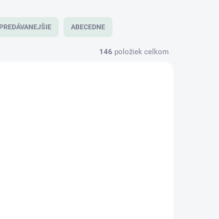
PREDÁVANEJŠIE
ABECEDNE
146
položiek celkom
KLADOM
MOMENTÁLNE NEDOSTUPNÉ
(4 KS)
100W Dátový kábel
el
USB-C / Type-C na
p C
USB-C / Type-C, 3m
 100W