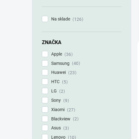
n
e
l
Na sklade
126
ZNAČKA
Apple
36
Samsung
40
Huawei
23
HTC
5
LG
2
Sony
9
Xiaomi
27
Blackview
2
Asus
3
Lenovo
10