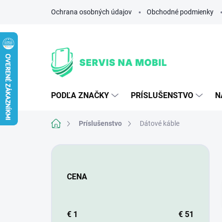
Prejsť
Ochrana osobných údajov
Obchodné podmienky
na
obsah
PODĽA ZNAČKY
PRÍSLUŠENSTVO
N
Domov
Príslušenstvo
Dátové káble
B
o
č
CENA
n
ý
p
a
€
1
€
51