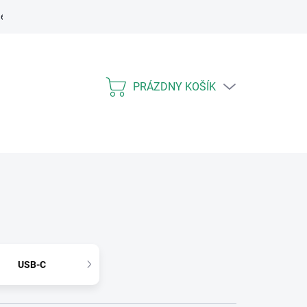
ení práva spotrebiteľa na odstúpenie
Vrátenie tovaru a odstúpenie 
PRÁZDNY KOŠÍK
NÁKUPNÝ
KOŠÍK
USB-C