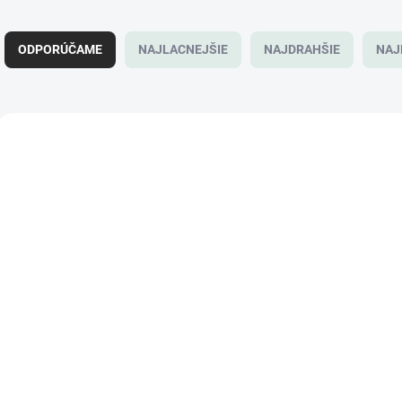
R
a
ODPORÚČAME
NAJLACNEJŠIE
NAJDRAHŠIE
NAJ
d
e
n
i
V
e
ý
p
p
r
i
o
s
d
p
u
r
k
o
t
d
o
u
v
k
SKLADOM
S
(2 KS)
t
1,8m Dátový kábel z
1,8m Nabíjací káb
o
USB-C na USB-C pre
MagSafe2 USB Ty
v
MacBook biela farba
5Pin Biela farba