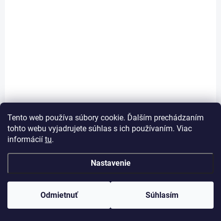
SKLADOM
(1 KS)
7 v 1 čítačka kariet a adaptér na slúchadlá Typ C /
lightning
€6,89
Do košíka
Tento web používa súbory cookie. Ďalším prechádzaním
Jednotková
€6,89 / 1 ks
cena:
tohto webu vyjadrujete súhlas s ich používaním. Viac
7 v 1 čítačka kariet a adaptér na slúchadlá Typ C / lightning
informácií
tu
.
Nastavenie
Odmietnuť
Súhlasím