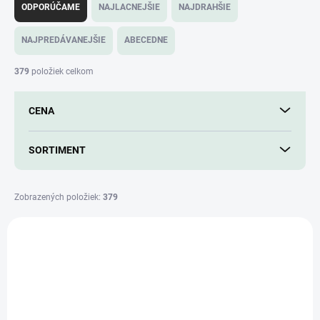
a
ODPORÚČAME
NAJLACNEJŠIE
NAJDRAHŠIE
d
e
NAJPREDÁVANEJŠIE
ABECEDNE
n
i
379
položiek celkom
e
p
CENA
r
o
d
SORTIMENT
u
k
t
Zobrazených položiek:
379
o
V
v
ý
p
i
s
p
r