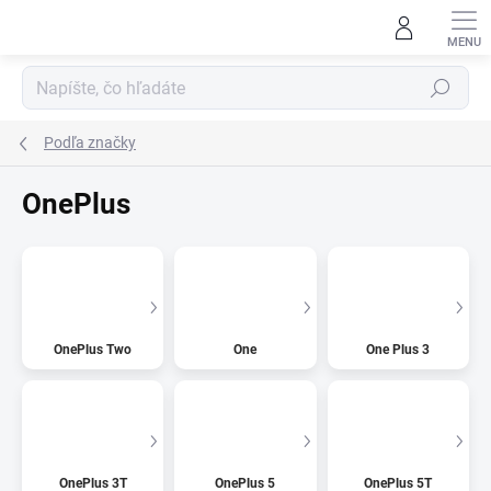
Prejsť
na
obsah
Hľadať
Podľa značky
OnePlus
OnePlus Two
One
One Plus 3
OnePlus 3T
OnePlus 5
OnePlus 5T