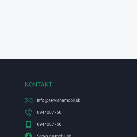
KONTAKT
info
@
servisnamobil.sk
0944007750
0944007750
Servis na mobil.sk