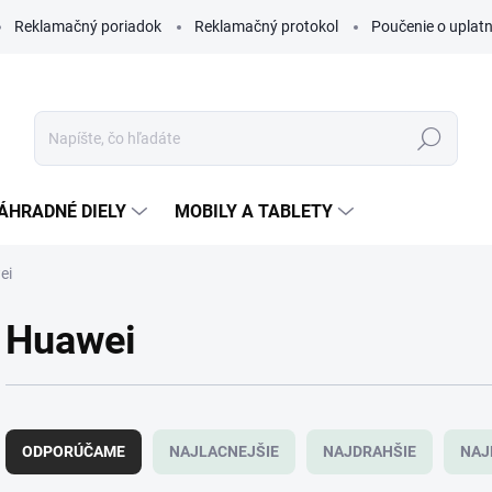
Reklamačný poriadok
Reklamačný protokol
Poučenie o uplatn
Hľadať
ÁHRADNÉ DIELY
MOBILY A TABLETY
ei
Huawei
R
a
ODPORÚČAME
NAJLACNEJŠIE
NAJDRAHŠIE
NAJ
d
e