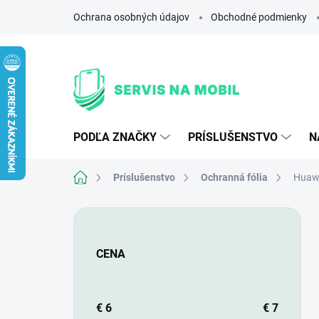
Prejsť
Ochrana osobných údajov
Obchodné podmienky
na
obsah
PODĽA ZNAČKY
PRÍSLUŠENSTVO
N
Domov
Príslušenstvo
Ochranná fólia
Huaw
B
o
č
CENA
n
ý
p
a
€
6
€
7