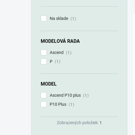
n
e
l
Na sklade
1
MODELOVÁ RADA
Ascend
1
P
1
MODEL
Ascend P10 plus
1
P10 Plus
1
Zobrazených položiek:
1