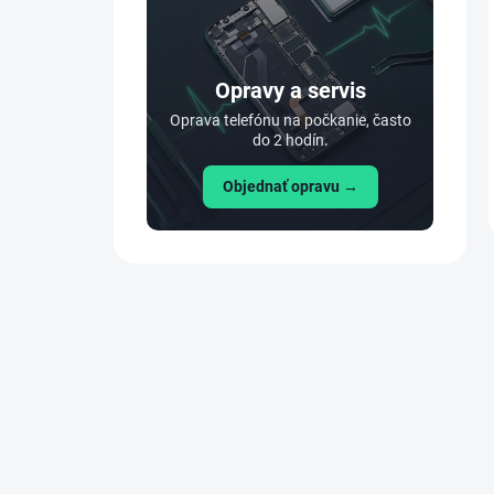
Opravy a servis
Oprava telefónu na počkanie, často
do 2 hodín.
Objednať opravu →