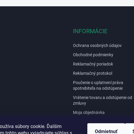
v
k
y
v
ý
p
INFORMÁCIE
i
s
Ochrana osobných údajov
u
Obchodné podmienky
Reklamačný poriadok
Reklamačný protokol
Poučenie o uplatnení práva
spotrebiteľa na odstúpenie
Vrátenie tovaru a odstúpenie od
zmluvy
Moja objednávka
Opravy a servis / Návody
oužíva súbory cookie. Ďalším
Kontakty
Odmietnuť
m tohto webu vyjadrujete súhlas s