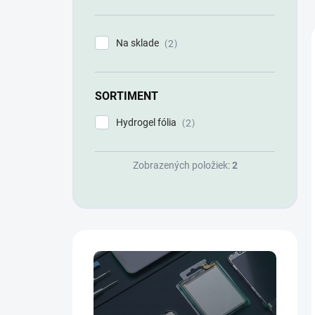
n
e
l
Na sklade
2
SORTIMENT
Hydrogel fólia
2
Zobrazených položiek:
2