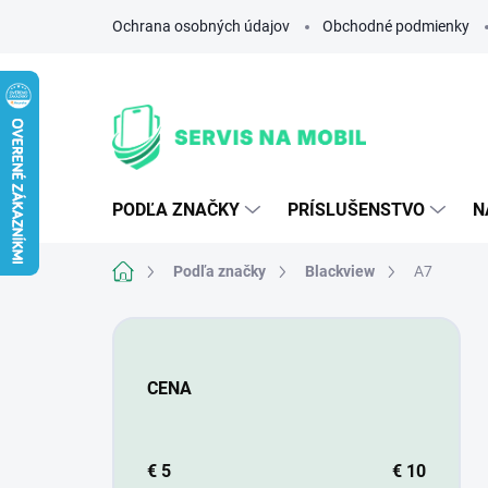
Prejsť
Ochrana osobných údajov
Obchodné podmienky
na
obsah
PODĽA ZNAČKY
PRÍSLUŠENSTVO
N
Domov
Podľa značky
Blackview
A7
B
o
č
CENA
n
ý
p
a
€
5
€
10