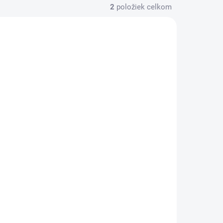
2
položiek celkom
KLADOM
(>5 KS)
á
na