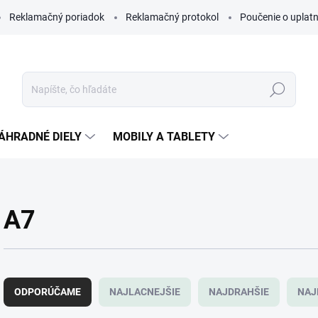
Reklamačný poriadok
Reklamačný protokol
Poučenie o uplatn
Hľadať
ÁHRADNÉ DIELY
MOBILY A TABLETY
A7
R
a
ODPORÚČAME
NAJLACNEJŠIE
NAJDRAHŠIE
NAJ
d
e