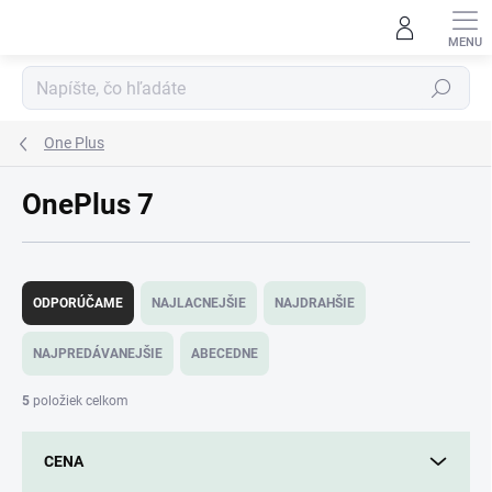
Prejsť
na
obsah
Hľadať
One Plus
OnePlus 7
R
a
ODPORÚČAME
NAJLACNEJŠIE
NAJDRAHŠIE
d
e
NAJPREDÁVANEJŠIE
ABECEDNE
n
i
5
položiek celkom
e
p
CENA
r