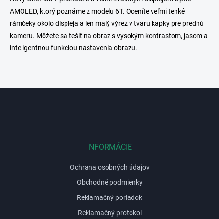
á
AMOLED, ktorý poznáme z modelu 6T. Oceníte veľmi tenké
d
rámčeky okolo displeja a len malý výrez v tvaru kapky pre prednú
a
c
kameru. Môžete sa tešiť na obraz s vysokým kontrastom, jasom a
i
inteligentnou funkciou nastavenia obrazu.
e
p
r
v
k
Z
y
á
v
p
ý
ä
p
t
i
s
i
INFORMÁCIE
u
e
Ochrana osobných údajov
Obchodné podmienky
Reklamačný poriadok
Reklamačný protokol