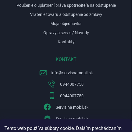
Poučenie o uplatnení práva spotrebiteľa na odstúpenie
Vrátenie tovaru a odstúpenie od zmluvy
Moja objednávka
Opravy a servis / Návody
Kontakty
KONTAKT
info
@
servisnamobil.sk
0944007750
0944007750
Servis na mobil.sk
Servis na mobil.sk
Tento web používa súbory cookie. Ďalším prechádzaním
WhatsApp