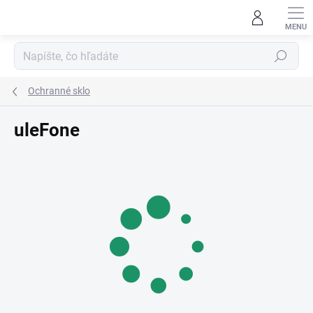
Prejsť
na
obsah
Hľadať
Ochranné sklo
uleFone