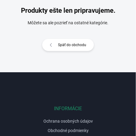
Produkty ešte len pripravujeme.
Môžete sa ale pozrieť na ostatné kategórie.
Späť do obchodu
Z
á
p
ä
t
i
INFORMÁCIE
e
Ochrana osobných údajov
Obchodné podmienky