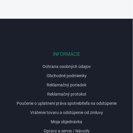
v
l
á
d
Z
a
á
c
p
i
e
ä
p
t
r
i
INFORMÁCIE
v
e
k
Ochrana osobných údajov
y
v
Obchodné podmienky
ý
p
Reklamačný poriadok
i
Reklamačný protokol
s
u
Poučenie o uplatnení práva spotrebiteľa na odstúpenie
Vrátenie tovaru a odstúpenie od zmluvy
Moja objednávka
Opravy a servis / Návody