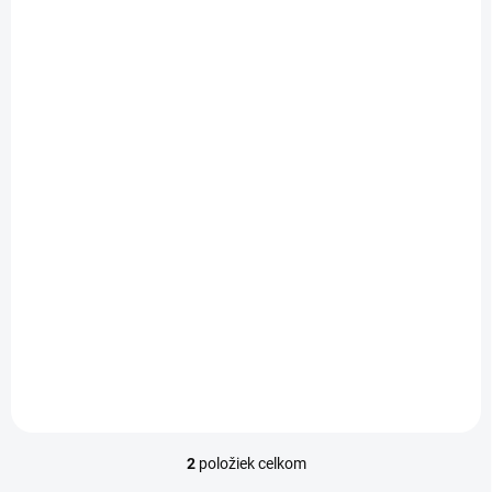
SKLADOM
(5 KS)
LCD Displej + Dotykové sklo Oukitel WP20 - ORI
€30,75
Do košíka
Jednotková
€30,75 / 1 ks
cena:
Oukitel WP20 ORI
2
položiek celkom
O