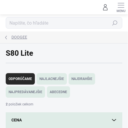
Prejsť
na
obsah
Hľadať
DOOGEE
S80 Lite
R
a
ODPORÚČAME
NAJLACNEJŠIE
NAJDRAHŠIE
d
e
NAJPREDÁVANEJŠIE
ABECEDNE
n
i
2
položiek celkom
e
p
CENA
r