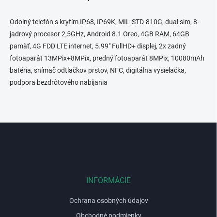
O
v
l
Odolný telefón s krytím IP68, IP69K, MIL-STD-810G, dual sim, 8-
á
jadrový procesor 2,5GHz, Android 8.1 Oreo, 4GB RAM, 64GB
d
pamäť, 4G FDD LTE internet, 5.99" FullHD+ displej, 2x zadný
a
c
fotoaparát 13MPix+8MPix, predný fotoaparát 8MPix, 10080mAh
i
batéria, snímač odtlačkov prstov, NFC, digitálna vysielačka,
e
podpora bezdrôtového nabíjania
p
r
v
k
y
Z
v
á
ý
p
p
i
ä
s
t
u
i
INFORMÁCIE
e
Ochrana osobných údajov
Obchodné podmienky