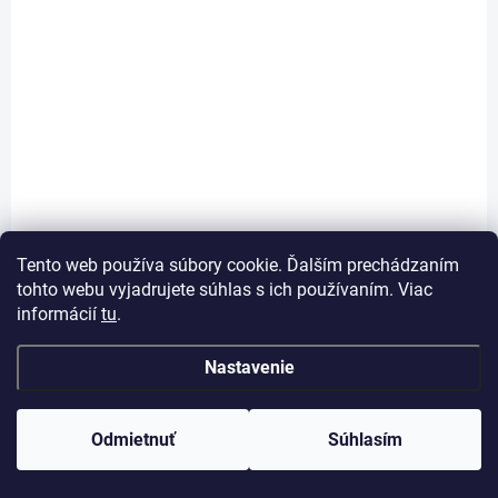
SKLADOM
(4 KS)
9H Ochranné tvrdené sklo Nokia 2.3 čierne
€4,06
Do košíka
Jednotková
€4,06 / 1 ks
Tento web používa súbory cookie. Ďalším prechádzaním
cena:
tohto webu vyjadrujete súhlas s ich používaním. Viac
2D Ochranné tvrdené sklo čierne
informácií
tu
.
Nastavenie
Odmietnuť
Súhlasím