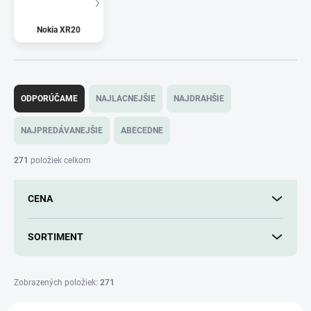
Nokia XR20
R
a
ODPORÚČAME
NAJLACNEJŠIE
NAJDRAHŠIE
d
e
NAJPREDÁVANEJŠIE
ABECEDNE
n
i
271
položiek celkom
e
p
CENA
r
o
d
SORTIMENT
u
k
t
Zobrazených položiek:
271
o
V
v