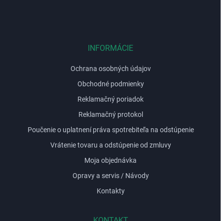
á
c
p
i
e
ä
p
t
r
i
INFORMÁCIE
v
e
k
Ochrana osobných údajov
y
v
Obchodné podmienky
ý
p
Reklamačný poriadok
i
Reklamačný protokol
s
u
Poučenie o uplatnení práva spotrebiteľa na odstúpenie
Vrátenie tovaru a odstúpenie od zmluvy
Moja objednávka
Opravy a servis / Návody
Kontakty
KONTAKT