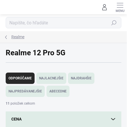
Prejsť
na
obsah
Hľadať
Realme
Realme 12 Pro 5G
R
a
ODPORÚČAME
NAJLACNEJŠIE
NAJDRAHŠIE
d
e
NAJPREDÁVANEJŠIE
ABECEDNE
n
i
11
položiek celkom
e
p
CENA
r