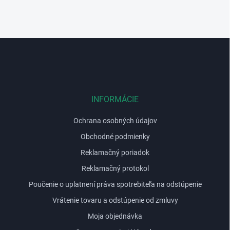
Z
á
p
ä
t
i
INFORMÁCIE
e
Ochrana osobných údajov
Obchodné podmienky
Reklamačný poriadok
Reklamačný protokol
Poučenie o uplatnení práva spotrebiteľa na odstúpenie
Vrátenie tovaru a odstúpenie od zmluvy
Moja objednávka