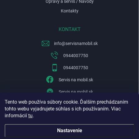
Opravy a servis / Návody
Kontakty
KONTAKT
info
@
servisnamobil.sk
0944007750
0944007750
Servis na mobil.sk
Servis na mobil.sk
Tento web používa súbory cookie. Ďalším prechádzaním
WhatsApp
tohto webu vyjadrujete súhlas s ich používaním. Viac
informácií
tu
.
Nastavenie
Copyright 2026
Servisnamobil.sk
. Všetky práva vyhradené.
Upraviť
nastavenie cookies