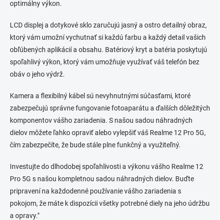
optimálny výkon.
p
r
v
LCD displej a dotykové sklo zaručujú jasný a ostro detailný obraz,
k
ktorý vám umožní vychutnať si každú farbu a každý detail vašich
y
obľúbených aplikácií a obsahu. Batériový kryt a batéria poskytujú
v
ý
spoľahlivý výkon, ktorý vám umožňuje využívať váš telefón bez
p
obáv o jeho výdrž.
i
s
Kamera a flexibilný kábel sú nevyhnutnými súčasťami, ktoré
u
zabezpečujú správne fungovanie fotoaparátu a ďalších dôležitých
komponentov vášho zariadenia. S našou sadou náhradných
dielov môžete ľahko opraviť alebo vylepšiť váš Realme 12 Pro 5G,
čím zabezpečíte, že bude stále plne funkčný a využiteľný.
Investujte do dlhodobej spoľahlivosti a výkonu vášho Realme 12
Pro 5G s našou kompletnou sadou náhradných dielov. Buďte
pripravení na každodenné používanie vášho zariadenia s
pokojom, že máte k dispozícii všetky potrebné diely na jeho údržbu
a opravy."