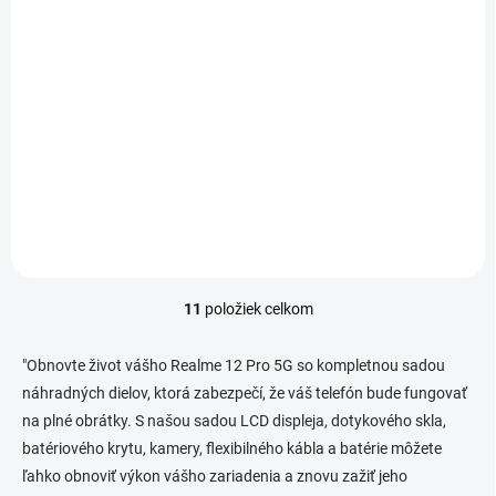
2ks Kvalitná ochranná HYDROGEL fólia Protect Plus
na mieru - najnovšia technológia
€9,90
Do košíka
Jednotková
€4,95 / 1 ks
cena:
1ks + 1ks zdarma Hydrogel Protect Plus Screen protector - pri
objednávke napísať...
11
položiek celkom
O
v
l
"Obnovte život vášho Realme 12 Pro 5G so kompletnou sadou
á
náhradných dielov, ktorá zabezpečí, že váš telefón bude fungovať
d
na plné obrátky. S našou sadou LCD displeja, dotykového skla,
a
c
batériového krytu, kamery, flexibilného kábla a batérie môžete
i
ľahko obnoviť výkon vášho zariadenia a znovu zažiť jeho
e