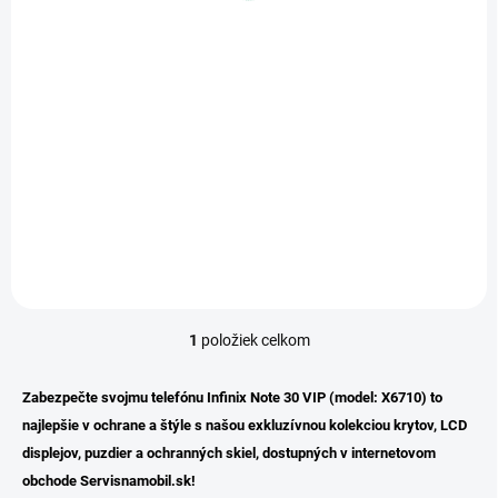
SKLADOM
(1 KS)
LCD Displej + Dotykové sklo Infinix Note 30 Pro /
Note 30 VIP - OLED
€52,74
Do košíka
Jednotková
€52,74 / 1 ks
cena:
LCD Displej Infinix Note 30 Pro / Note 30 VIP modely: X678B / X6710
1
položiek celkom
O
v
l
Zabezpečte svojmu telefónu Infinix Note 30 VIP (model: X6710) to
á
najlepšie v ochrane a štýle s našou exkluzívnou kolekciou krytov, LCD
d
a
displejov, puzdier a ochranných skiel, dostupných v internetovom
c
obchode Servisnamobil.sk!
i