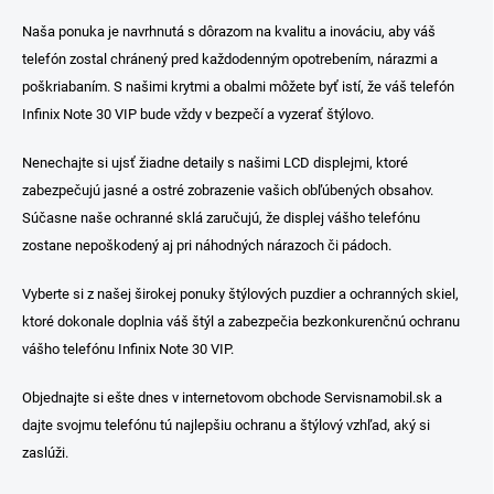
e
Naša ponuka je navrhnutá s dôrazom na kvalitu a inováciu, aby váš
p
telefón zostal chránený pred každodenným opotrebením, nárazmi a
r
v
poškriabaním. S našimi krytmi a obalmi môžete byť istí, že váš telefón
k
Infinix Note 30 VIP bude vždy v bezpečí a vyzerať štýlovo.
y
v
Nenechajte si ujsť žiadne detaily s našimi LCD displejmi, ktoré
ý
p
zabezpečujú jasné a ostré zobrazenie vašich obľúbených obsahov.
i
Súčasne naše ochranné sklá zaručujú, že displej vášho telefónu
s
zostane nepoškodený aj pri náhodných nárazoch či pádoch.
u
Vyberte si z našej širokej ponuky štýlových puzdier a ochranných skiel,
ktoré dokonale doplnia váš štýl a zabezpečia bezkonkurenčnú ochranu
vášho telefónu Infinix Note 30 VIP.
Objednajte si ešte dnes v internetovom obchode Servisnamobil.sk a
dajte svojmu telefónu tú najlepšiu ochranu a štýlový vzhľad, aký si
zaslúži.