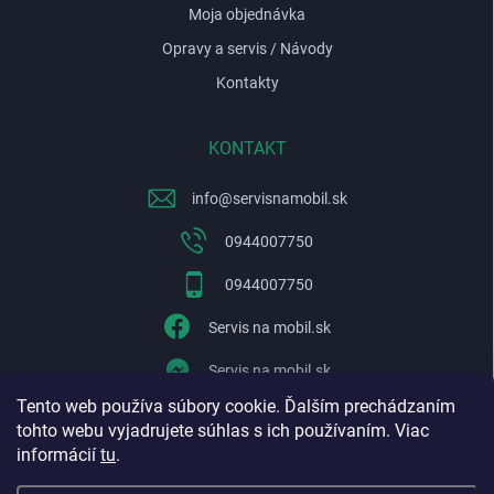
Moja objednávka
Opravy a servis / Návody
Kontakty
KONTAKT
info
@
servisnamobil.sk
0944007750
0944007750
Servis na mobil.sk
Servis na mobil.sk
Tento web používa súbory cookie. Ďalším prechádzaním
WhatsApp
tohto webu vyjadrujete súhlas s ich používaním. Viac
informácií
tu
.