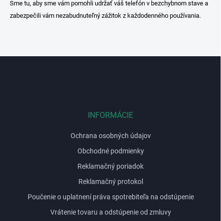
Sme tu, aby sme vám pomohli udržať váš telefón v bezchybnom stave a
zabezpečili vám nezabudnuteľný zážitok z každodenného používania.
Z
á
p
ä
t
i
INFORMÁCIE
e
Ochrana osobných údajov
Obchodné podmienky
Reklamačný poriadok
Reklamačný protokol
Poučenie o uplatnení práva spotrebiteľa na odstúpenie
Vrátenie tovaru a odstúpenie od zmluvy