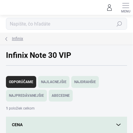
Prejsť
na
obsah
Hľadať
Infinix
Infinix Note 30 VIP
R
a
ODPORÚČAME
NAJLACNEJŠIE
NAJDRAHŠIE
d
e
NAJPREDÁVANEJŠIE
ABECEDNE
n
i
1
položiek celkom
e
p
CENA
r