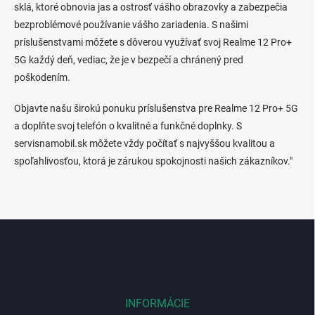
sklá, ktoré obnovia jas a ostrosť vášho obrazovky a zabezpečia
u
bezproblémové používanie vášho zariadenia. S našimi
príslušenstvami môžete s dôverou využívať svoj Realme 12 Pro+
5G každý deň, vediac, že je v bezpečí a chránený pred
poškodením.
Objavte našu širokú ponuku príslušenstva pre Realme 12 Pro+ 5G
a doplňte svoj telefón o kvalitné a funkčné doplnky. S
servisnamobil.sk môžete vždy počítať s najvyššou kvalitou a
spoľahlivosťou, ktorá je zárukou spokojnosti našich zákazníkov."
Z
á
p
ä
t
i
INFORMÁCIE