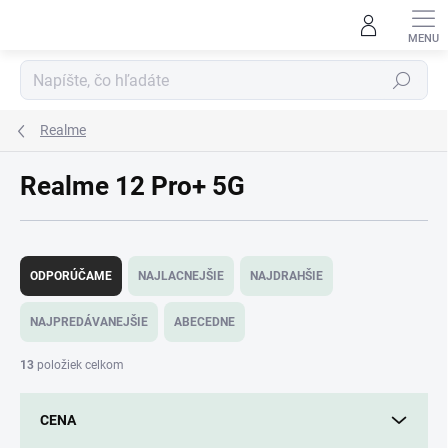
Prejsť
na
obsah
Hľadať
Realme
Realme 12 Pro+ 5G
R
a
ODPORÚČAME
NAJLACNEJŠIE
NAJDRAHŠIE
d
e
NAJPREDÁVANEJŠIE
ABECEDNE
n
i
13
položiek celkom
e
p
CENA
r