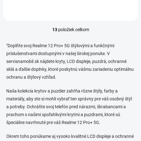
13
položiek celkom
O
v
l
"Doplňte svoj Realme 12 Pro+ 5G štýlovými a funkčnými
á
príslušenstvami dostupnými v našej širokej ponuke. V
d
servisnamobil.sk nájdete kryty, LCD displeje, puzdrá, ochranné
a
c
sklá a ďalšie doplnky, ktoré poskytnú vášmu zariadeniu optimálnu
i
ochranu a štýlový vzhľad.
e
p
Naša kolekcia krytov a puzdier zahŕňa rôzne štýly, farby a
r
v
materiály, aby ste si mohli vybrať ten správny pre váš osobný štýl
k
a potreby. Ochráňte svoj telefón pred nárazmi, škrabancami a
y
prachom s našimi spoľahlivými krytmi a puzdrami, ktoré sú
v
ý
špeciálne navrhnuté pre váš Realme 12 Pro+ 5G.
p
i
Okrem toho ponúkame aj vysoko kvalitné LCD displeje a ochranné
s