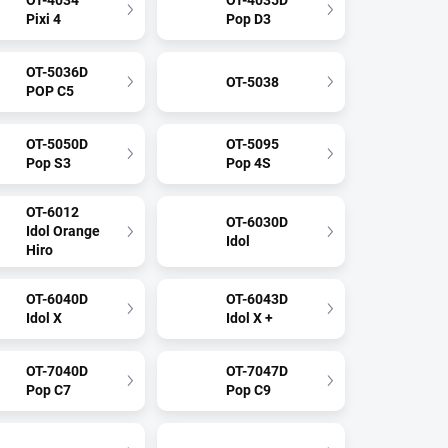
OT-4034
OT-4035D
Pixi 4
Pop D3
OT-5036D
OT-5038
POP C5
OT-5050D
OT-5095
Pop S3
Pop 4S
OT-6012
OT-6030D
Idol Orange
Idol
Hiro
OT-6040D
OT-6043D
Idol X
Idol X +
OT-7040D
OT-7047D
Pop C7
Pop C9