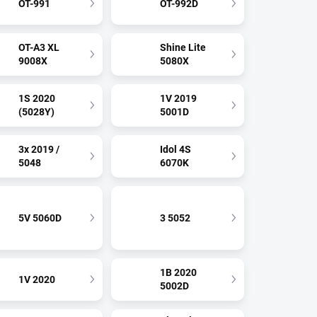
OT-991
OT-992D
OT-A3 XL
Shine Lite
9008X
5080X
1S 2020
1V 2019
(5028Y)
5001D
3x 2019 /
Idol 4S
5048
6070K
5V 5060D
3 5052
1B 2020
1V 2020
5002D