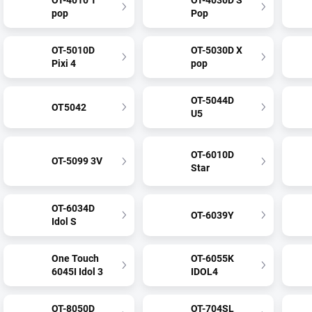
OT-4010 T
OT-4030D S
pop
Pop
OT-5010D
OT-5030D X
Pixi 4
pop
OT-5044D
OT5042
U5
OT-6010D
OT-5099 3V
Star
OT-6034D
OT-6039Y
Idol S
One Touch
OT-6055K
6045I Idol 3
IDOL4
OT-8050D
OT-704SL