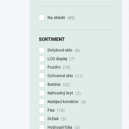
n
e
l
Na sklade
85
SORTIMENT
Dotykové sklo
6
LCD displej
7
Puzdro
15
Ochranné sklo
11
Batéria
22
Náhradný kryt
2
Nabíjací konektor
6
Flex
14
Držiak
3
Hydrogel fólia
3