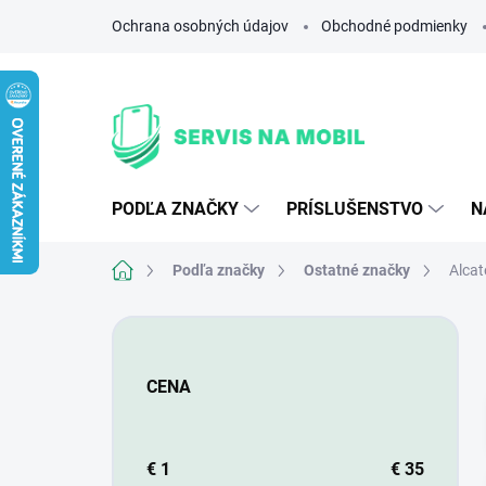
Prejsť
Ochrana osobných údajov
Obchodné podmienky
na
obsah
PODĽA ZNAČKY
PRÍSLUŠENSTVO
N
Domov
Podľa značky
Ostatné značky
Alcat
B
o
č
CENA
n
ý
p
a
€
1
€
35