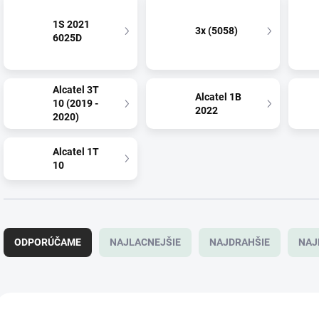
1S 2021
3x (5058)
6025D
Alcatel 3T
Alcatel 1B
10 (2019 -
2022
2020)
Alcatel 1T
10
R
a
ODPORÚČAME
NAJLACNEJŠIE
NAJDRAHŠIE
NAJ
d
e
n
i
V
e
ý