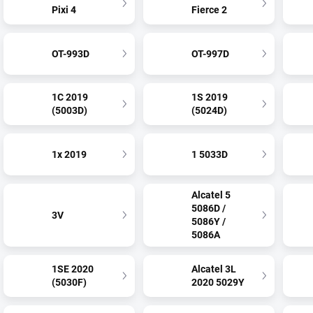
Pixi 4
Fierce 2
OT-993D
OT-997D
1C 2019
1S 2019
(5003D)
(5024D)
1x 2019
1 5033D
Alcatel 5
5086D /
3V
5086Y /
5086A
1SE 2020
Alcatel 3L
(5030F)
2020 5029Y