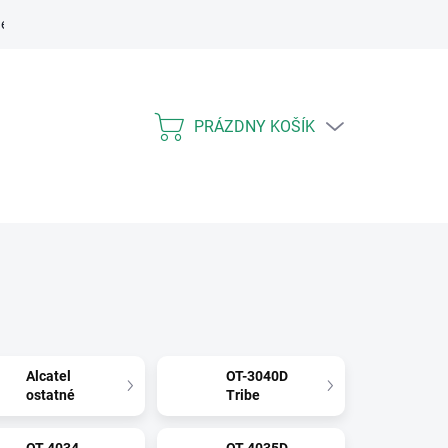
ení práva spotrebiteľa na odstúpenie
Vrátenie tovaru a odstúpenie 
PRÁZDNY KOŠÍK
NÁKUPNÝ
KOŠÍK
Alcatel
OT-3040D
ostatné
Tribe