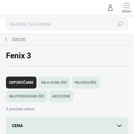
Prejsť
na
obsah
Hľadať
Garmin
Fenix 3
R
a
ODPORÚČAME
NAJLACNEJŠIE
NAJDRAHŠIE
d
e
NAJPREDÁVANEJŠIE
ABECEDNE
n
i
7
položiek celkom
e
p
CENA
r