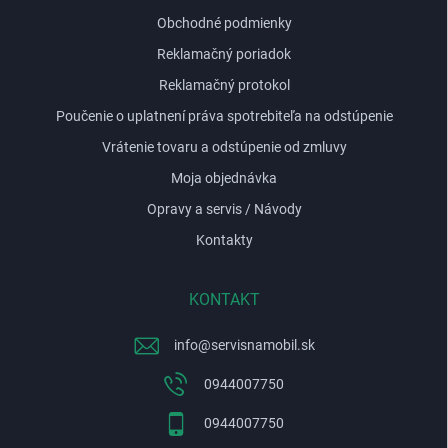
v
Obchodné podmienky
ý
p
Reklamačný poriadok
i
Reklamačný protokol
s
u
Poučenie o uplatnení práva spotrebiteľa na odstúpenie
Vrátenie tovaru a odstúpenie od zmluvy
Moja objednávka
Opravy a servis / Návody
Kontakty
KONTAKT
info
@
servisnamobil.sk
0944007750
0944007750