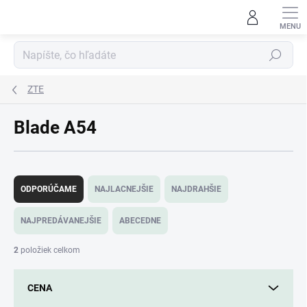
Prejsť
na
obsah
Hľadať
ZTE
Blade A54
R
a
ODPORÚČAME
NAJLACNEJŠIE
NAJDRAHŠIE
d
e
NAJPREDÁVANEJŠIE
ABECEDNE
n
i
2
položiek celkom
e
p
CENA
r