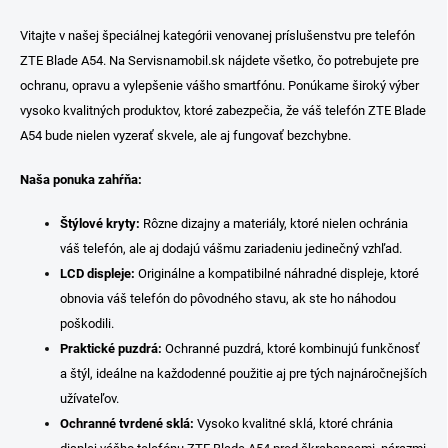
v
l
Vitajte v našej špeciálnej kategórii venovanej príslušenstvu pre telefón
á
ZTE Blade A54. Na Servisnamobil.sk nájdete všetko, čo potrebujete pre
d
a
ochranu, opravu a vylepšenie vášho smartfónu. Ponúkame široký výber
c
vysoko kvalitných produktov, ktoré zabezpečia, že váš telefón ZTE Blade
i
A54 bude nielen vyzerať skvele, ale aj fungovať bezchybne.
e
p
Naša ponuka zahŕňa:
r
v
k
Štýlové kryty:
Rôzne dizajny a materiály, ktoré nielen ochránia
y
váš telefón, ale aj dodajú vášmu zariadeniu jedinečný vzhľad.
v
LCD displeje:
Originálne a kompatibilné náhradné displeje, ktoré
ý
p
obnovia váš telefón do pôvodného stavu, ak ste ho náhodou
i
poškodili.
s
Praktické puzdrá:
Ochranné puzdrá, ktoré kombinujú funkčnosť
u
a štýl, ideálne na každodenné použitie aj pre tých najnáročnejších
užívateľov.
Ochranné tvrdené sklá:
Vysoko kvalitné sklá, ktoré chránia