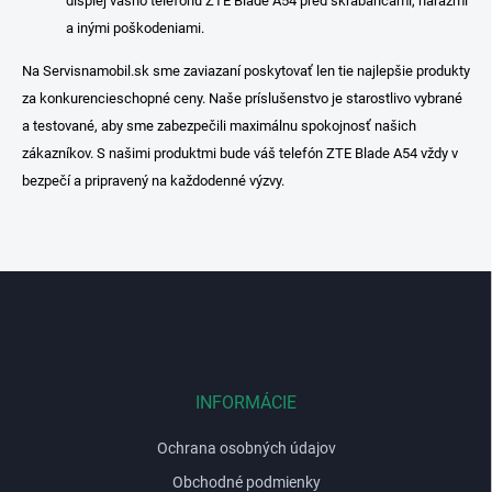
displej vášho telefónu ZTE Blade A54 pred škrabancami, nárazmi
a inými poškodeniami.
Na Servisnamobil.sk sme zaviazaní poskytovať len tie najlepšie produkty
za konkurencieschopné ceny. Naše príslušenstvo je starostlivo vybrané
a testované, aby sme zabezpečili maximálnu spokojnosť našich
zákazníkov. S našimi produktmi bude váš telefón ZTE Blade A54 vždy v
bezpečí a pripravený na každodenné výzvy.
Z
á
p
ä
t
i
INFORMÁCIE
e
Ochrana osobných údajov
Obchodné podmienky