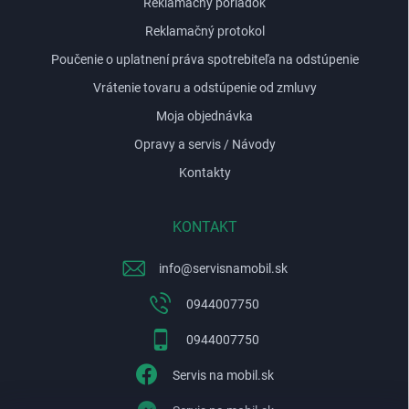
p
Reklamačný poriadok
i
Reklamačný protokol
s
u
Poučenie o uplatnení práva spotrebiteľa na odstúpenie
Vrátenie tovaru a odstúpenie od zmluvy
Moja objednávka
Opravy a servis / Návody
Kontakty
KONTAKT
info
@
servisnamobil.sk
0944007750
0944007750
Servis na mobil.sk