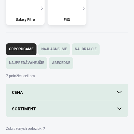
Galaxy Fit-e
Fit3
R
a
ODPORÚČAME
NAJLACNEJŠIE
NAJDRAHŠIE
d
e
NAJPREDÁVANEJŠIE
ABECEDNE
n
i
7
položiek celkom
e
p
CENA
r
o
d
SORTIMENT
u
k
t
Zobrazených položiek:
7
o