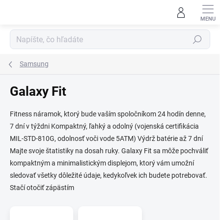
Prejsť
na
obsah
Hľadať
Samsung
Galaxy Fit
Fitness náramok, ktorý bude vaším spoločníkom 24 hodín denne,
7 dní v týždni Kompaktný, ľahký a odolný (vojenská certifikácia
MIL-STD-810G, odolnosť voči vode 5ATM) Výdrž batérie až 7 dní
Majte svoje štatistiky na dosah ruky. Galaxy Fit sa môže pochváliť
kompaktným a minimalistickým displejom, ktorý vám umožní
sledovať všetky dôležité údaje, kedykoľvek ich budete potrebovať.
Stačí otočiť zápästím