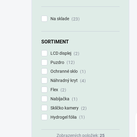
n
e
l
Na sklade
23
SORTIMENT
LCD displej
2
Puzdro
12
Ochranné sklo
1
Náhradný kryt
4
Flex
2
Nabíjačka
1
Sklíčko kamery
2
Hydrogel fólia
1
Zobrazených položiek:
25