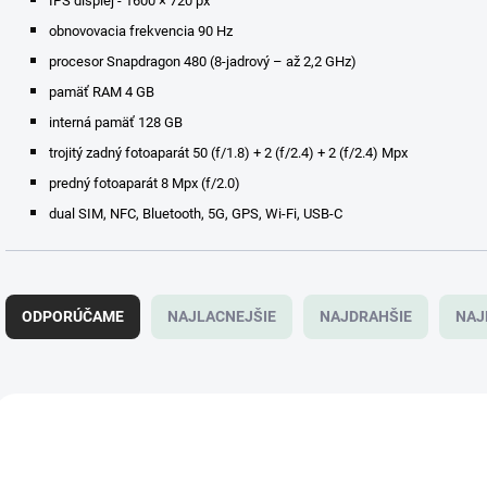
IPS displej - 1600 × 720 px
obnovovacia frekvencia 90 Hz
procesor Snapdragon 480 (8-jadrový – až 2,2 GHz)
pamäť RAM 4 GB
interná pamäť 128 GB
trojitý zadný fotoaparát 50 (f/1.8) + 2 (f/2.4) + 2 (f/2.4) Mpx
predný fotoaparát 8 Mpx (f/2.0)
dual SIM, NFC, Bluetooth, 5G, GPS, Wi-Fi, USB-C
R
a
ODPORÚČAME
NAJLACNEJŠIE
NAJDRAHŠIE
NAJ
d
e
n
i
V
e
ý
p
p
r
i