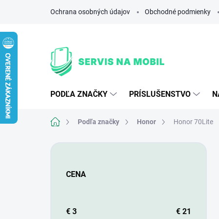
Prejsť
Ochrana osobných údajov
Obchodné podmienky
na
obsah
PODĽA ZNAČKY
PRÍSLUŠENSTVO
N
Domov
Podľa značky
Honor
Honor 70Lite
B
o
č
CENA
n
ý
p
a
€
3
€
21