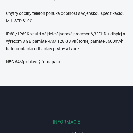
O
v
l
Chytrý odolný telefón ponúka odolnosť s vojenskou špecifikáciou
á
MIL-STD 810G
d
a
IP68 / IP69K vnútri nájdete 8jadrové procesor 6,3 "FHD + displej s
c
i
výrezom 8 GB pamäte RAM 128 GB vnútornej pamäte 6600mAh
e
batériu čítačku odtlačkov prstov a tváre
p
r
NFC 64Mpx hlavný fotoaparát
v
k
y
v
ý
Z
p
á
i
p
s
u
ä
t
i
INFORMÁCIE
e