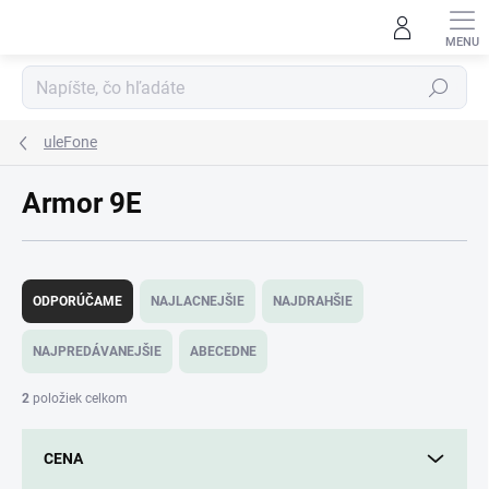
Prejsť
na
obsah
Hľadať
uleFone
Armor 9E
R
a
ODPORÚČAME
NAJLACNEJŠIE
NAJDRAHŠIE
d
e
NAJPREDÁVANEJŠIE
ABECEDNE
n
i
2
položiek celkom
e
p
CENA
r