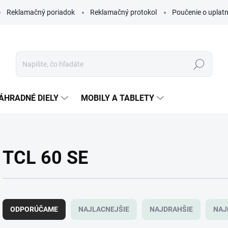
Reklamačný poriadok
Reklamačný protokol
Poučenie o uplatn
Hľadať
ÁHRADNÉ DIELY
MOBILY A TABLETY
TCL 60 SE
R
a
ODPORÚČAME
NAJLACNEJŠIE
NAJDRAHŠIE
NAJ
d
e