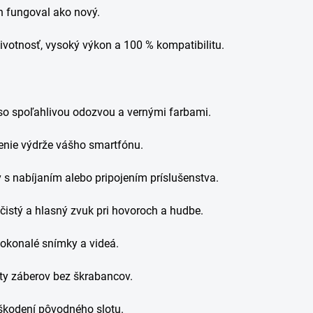
n fungoval ako nový.
ivotnosť, vysoký výkon a 100 % kompatibilitu.
 so spoľahlivou odozvou a vernými farbami.
enie výdrže vášho smartfónu.
s nabíjaním alebo pripojením príslušenstva.
čistý a hlasný zvuk pri hovoroch a hudbe.
dokonalé snímky a videá.
ty záberov bez škrabancov.
oškodení pôvodného slotu.