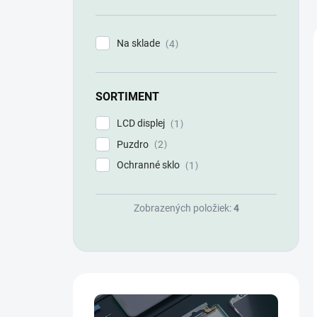
n
e
l
Na sklade
4
SORTIMENT
LCD displej
1
Puzdro
2
Ochranné sklo
1
Zobrazených položiek:
4