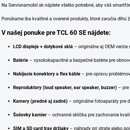
d
Na Servisnamobil.sk nájdete všetko potrebné, aby váš smartfó
a
c
Ponúkame iba kvalitné a overené produkty, ktoré zaručia dlhú ž
i
e
p
V našej ponuke pre TCL 60 SE nájdete:
r
v
LCD displeje + dotykové sklá
– originálne aj OEM verzie
k
y
v
Batérie
– vysokokapacitné a bezpečné batérie pre obnov
ý
p
Nabíjacie konektory a flex káble
– pre opravu problémov 
i
s
u
Reproduktory (loud speaker, ear speaker, buzzer)
– pre 
Kamery (predné aj zadné)
– originálne fotoaparáty pre 
Šošovky kamier
– ochranné sklíčka pre zachovanie kvali
SIM a SD card tray držiaky
– náhrady pri strate alebo p