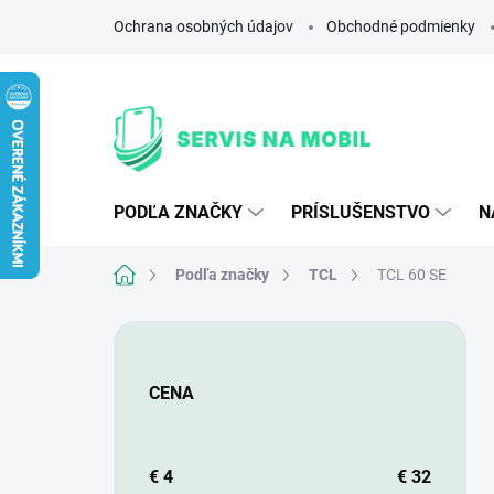
Prejsť
Ochrana osobných údajov
Obchodné podmienky
na
obsah
PODĽA ZNAČKY
PRÍSLUŠENSTVO
N
Domov
Podľa značky
TCL
TCL 60 SE
B
o
č
CENA
n
ý
p
a
€
4
€
32