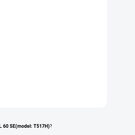
CL 60 SE(model:
T517H
)
?