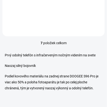
Jednotková
€4,95 / 1 ks
cena:
1ks + 1ks zdarma Hydrogel Protect Plus Screen protector - pri
objednávke napísať...
7
položiek celkom
O
v
l
Prvý odolný telefón s infračerveným nočným videním na svete
á
d
Naozaj silný bojovník
a
c
Podiel kovového materiálu na zadnej strane DOOGEE S96 Pro je
i
e
viac ako 50% a poloha fotoaparátu je tak po celej ploche
p
chránená, tým je vytvorený naozaj výkonný a odolný telefón.
r
v
k
y