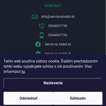
KONTAKT
info
@
servisnamobil.sk
0944007750
0944007750
Servis na mobil.sk
Servis na mobil.sk
Tento web používa súbory cookie. Ďalším prechádzaním
WhatsApp
tohto webu vyjadrujete súhlas s ich používaním. Viac
informácií
tu
.
Nastavenie
Copyright 2026
Servisnamobil.sk
. Všetky práva vyhradené.
Upraviť
nastavenie cookies
Odmietnuť
Súhlasím
Vytvoril Shoptet