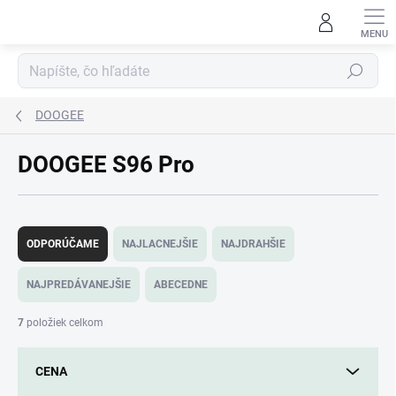
Prejsť
na
obsah
Hľadať
DOOGEE
DOOGEE S96 Pro
R
a
ODPORÚČAME
NAJLACNEJŠIE
NAJDRAHŠIE
d
e
NAJPREDÁVANEJŠIE
ABECEDNE
n
i
7
položiek celkom
e
p
CENA
r