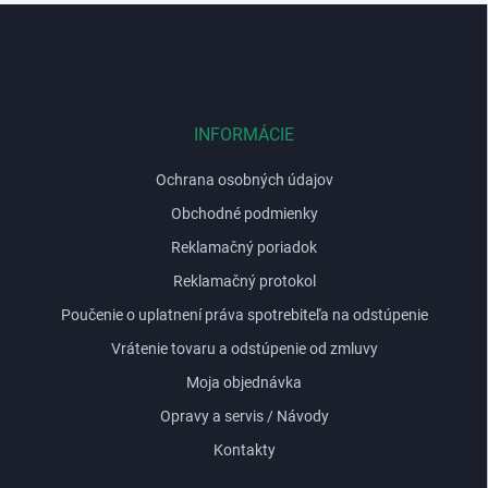
v
Z
ý
á
p
p
i
ä
s
t
u
i
INFORMÁCIE
e
Ochrana osobných údajov
Obchodné podmienky
Reklamačný poriadok
Reklamačný protokol
Poučenie o uplatnení práva spotrebiteľa na odstúpenie
Vrátenie tovaru a odstúpenie od zmluvy
Moja objednávka
Opravy a servis / Návody
Kontakty