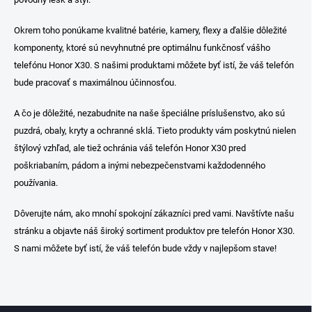
i
s
Okrem toho ponúkame kvalitné batérie, kamery, flexy a ďalšie dôležité
u
komponenty, ktoré sú nevyhnutné pre optimálnu funkčnosť vášho
telefónu Honor X30. S našimi produktami môžete byť istí, že váš telefón
bude pracovať s maximálnou účinnosťou.
A čo je dôležité, nezabudnite na naše špeciálne príslušenstvo, ako sú
puzdrá, obaly, kryty a ochranné sklá. Tieto produkty vám poskytnú nielen
štýlový vzhľad, ale tiež ochránia váš telefón Honor X30 pred
poškriabaním, pádom a inými nebezpečenstvami každodenného
používania.
Dôverujte nám, ako mnohí spokojní zákazníci pred vami. Navštívte našu
stránku a objavte náš široký sortiment produktov pre telefón Honor X30.
S nami môžete byť istí, že váš telefón bude vždy v najlepšom stave!