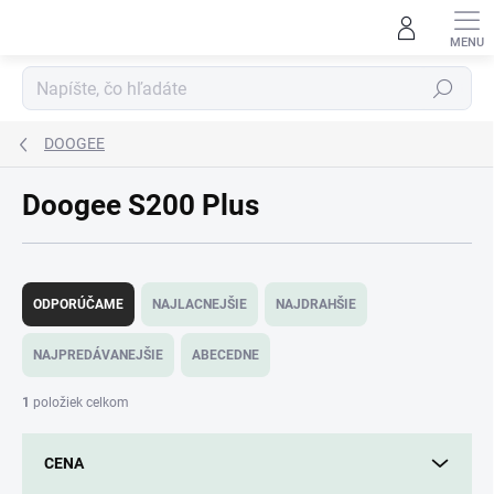
Prejsť
na
obsah
Hľadať
DOOGEE
Doogee S200 Plus
R
a
ODPORÚČAME
NAJLACNEJŠIE
NAJDRAHŠIE
d
e
NAJPREDÁVANEJŠIE
ABECEDNE
n
i
1
položiek celkom
e
p
CENA
r