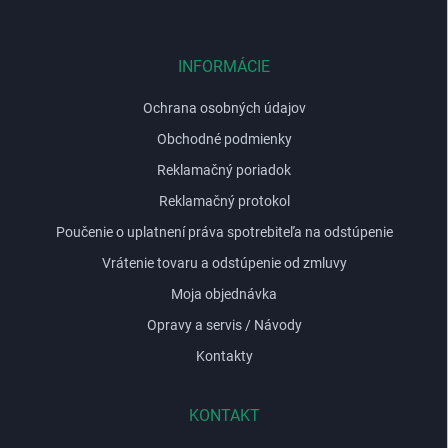
p
e
ä
p
t
r
i
INFORMÁCIE
v
e
k
Ochrana osobných údajov
y
v
Obchodné podmienky
ý
p
Reklamačný poriadok
i
Reklamačný protokol
s
u
Poučenie o uplatnení práva spotrebiteľa na odstúpenie
Vrátenie tovaru a odstúpenie od zmluvy
Moja objednávka
Opravy a servis / Návody
Kontakty
KONTAKT