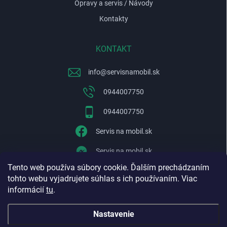
Opravy a servis / Návody
Kontakty
KONTAKT
info
@
servisnamobil.sk
0944007750
0944007750
Servis na mobil.sk
Servis na mobil.sk
Tento web používa súbory cookie. Ďalším prechádzaním
WhatsApp
tohto webu vyjadrujete súhlas s ich používaním. Viac
informácií
tu
.
Nastavenie
Copyright 2026
Servisnamobil.sk
. Všetky práva vyhradené.
Upraviť