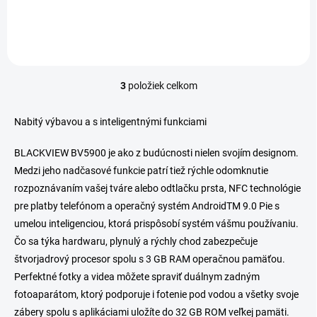
Nabíjací konektor Blackview BV9100
3
položiek celkom
O
v
l
Nabitý výbavou a s inteligentnými funkciami
á
d
BLACKVIEW BV5900 je ako z budúcnosti nielen svojím designom.
a
Medzi jeho nadčasové funkcie patrí tiež rýchle odomknutie
c
i
rozpoznávaním vašej tváre alebo odtlačku prsta, NFC technológie
e
pre platby telefónom a operačný systém AndroidTM 9.0 Pie s
p
umelou inteligenciou, ktorá prispôsobí systém vášmu používaniu.
r
v
Čo sa týka hardwaru, plynulý a rýchly chod zabezpečuje
k
štvorjadrový procesor spolu s 3 GB RAM operačnou pamäťou.
y
Perfektné fotky a videa môžete spraviť duálnym zadným
v
ý
fotoaparátom, ktorý podporuje i fotenie pod vodou a všetky svoje
p
zábery spolu s aplikáciami uložíte do 32 GB ROM veľkej pamäti.