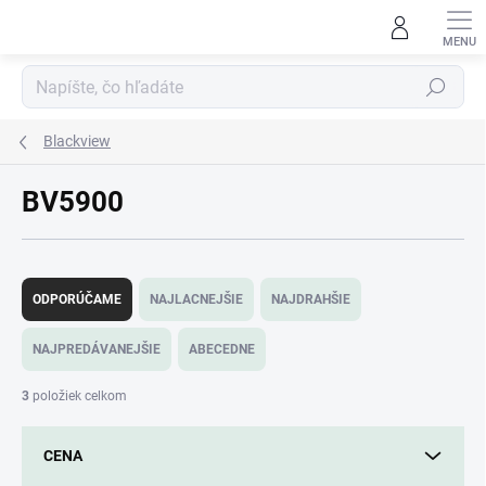
Prejsť
na
obsah
Hľadať
Blackview
BV5900
R
a
ODPORÚČAME
NAJLACNEJŠIE
NAJDRAHŠIE
d
e
NAJPREDÁVANEJŠIE
ABECEDNE
n
i
3
položiek celkom
e
p
CENA
r