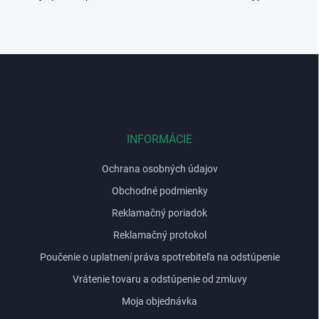
i
s
u
Z
á
p
ä
t
i
INFORMÁCIE
e
Ochrana osobných údajov
Obchodné podmienky
Reklamačný poriadok
Reklamačný protokol
Poučenie o uplatnení práva spotrebiteľa na odstúpenie
Vrátenie tovaru a odstúpenie od zmluvy
Moja objednávka