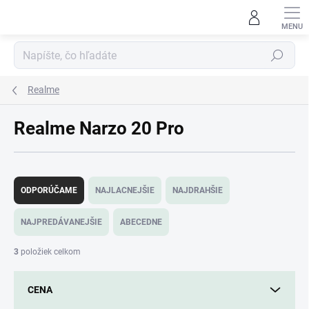
Prejsť
na
obsah
Hľadať
Realme
Realme Narzo 20 Pro
R
a
ODPORÚČAME
NAJLACNEJŠIE
NAJDRAHŠIE
d
e
NAJPREDÁVANEJŠIE
ABECEDNE
n
i
3
položiek celkom
e
p
CENA
r