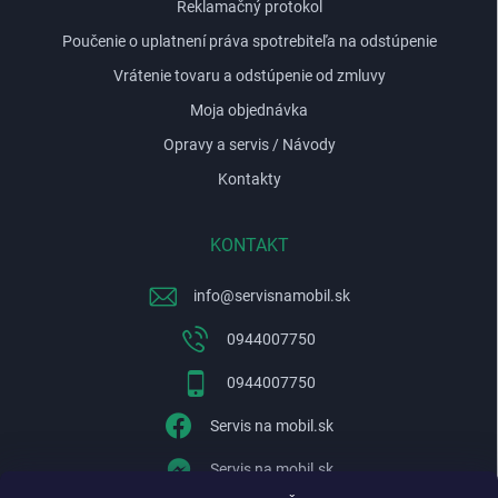
Reklamačný protokol
s
u
Poučenie o uplatnení práva spotrebiteľa na odstúpenie
Vrátenie tovaru a odstúpenie od zmluvy
Moja objednávka
Opravy a servis / Návody
Kontakty
KONTAKT
info
@
servisnamobil.sk
0944007750
0944007750
Servis na mobil.sk
Servis na mobil.sk