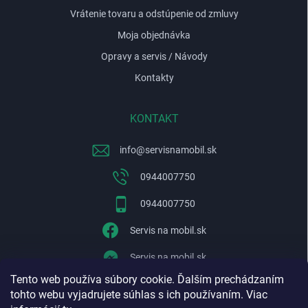
Vrátenie tovaru a odstúpenie od zmluvy
Moja objednávka
Opravy a servis / Návody
Kontakty
KONTAKT
info
@
servisnamobil.sk
0944007750
0944007750
Servis na mobil.sk
Servis na mobil.sk
Tento web používa súbory cookie. Ďalším prechádzaním
WhatsApp
tohto webu vyjadrujete súhlas s ich používaním. Viac