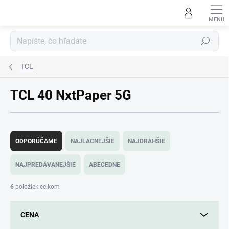
Prejsť
na
obsah
Hľadať
TCL
TCL 40 NxtPaper 5G
R
a
ODPORÚČAME
NAJLACNEJŠIE
NAJDRAHŠIE
d
e
NAJPREDÁVANEJŠIE
ABECEDNE
n
i
6
položiek celkom
e
p
CENA
r