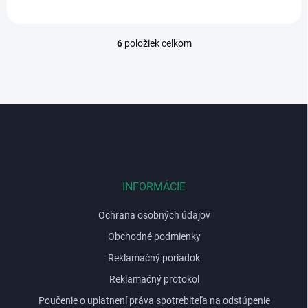
6
položiek celkom
O
v
l
á
d
Z
a
á
c
p
i
e
ä
p
t
r
i
INFORMÁCIE
v
e
k
Ochrana osobných údajov
y
v
Obchodné podmienky
ý
p
Reklamačný poriadok
i
Reklamačný protokol
s
u
Poučenie o uplatnení práva spotrebiteľa na odstúpenie