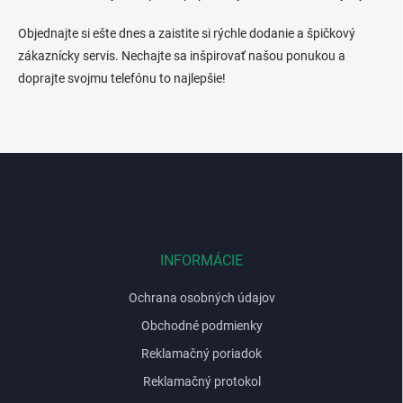
Objednajte si ešte dnes a zaistite si rýchle dodanie a špičkový
zákaznícky servis. Nechajte sa inšpirovať našou ponukou a
doprajte svojmu telefónu to najlepšie!
Z
á
p
ä
t
i
INFORMÁCIE
e
Ochrana osobných údajov
Obchodné podmienky
Reklamačný poriadok
Reklamačný protokol