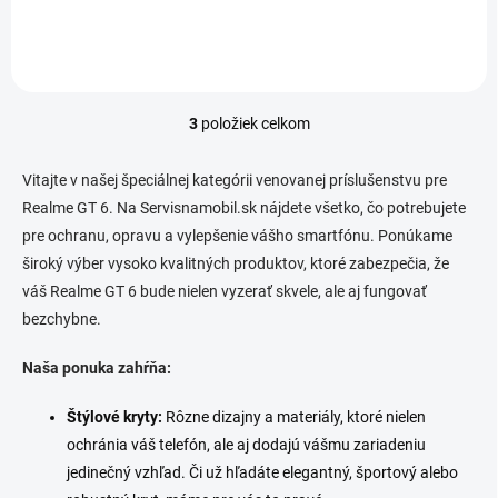
3
položiek celkom
O
v
l
Vitajte v našej špeciálnej kategórii venovanej príslušenstvu pre
á
Realme GT 6. Na Servisnamobil.sk nájdete všetko, čo potrebujete
d
pre ochranu, opravu a vylepšenie vášho smartfónu. Ponúkame
a
c
široký výber vysoko kvalitných produktov, ktoré zabezpečia, že
i
váš Realme GT 6 bude nielen vyzerať skvele, ale aj fungovať
e
bezchybne.
p
r
v
Naša ponuka zahŕňa:
k
y
Štýlové kryty:
Rôzne dizajny a materiály, ktoré nielen
v
ochránia váš telefón, ale aj dodajú vášmu zariadeniu
ý
p
jedinečný vzhľad. Či už hľadáte elegantný, športový alebo
i