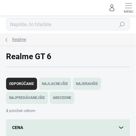
Prejsť
na
obsah
Hľadať
Realme
Realme GT 6
R
a
ODPORÚČAME
NAJLACNEJŠIE
NAJDRAHŠIE
d
e
NAJPREDÁVANEJŠIE
ABECEDNE
n
i
3
položiek celkom
e
p
CENA
r