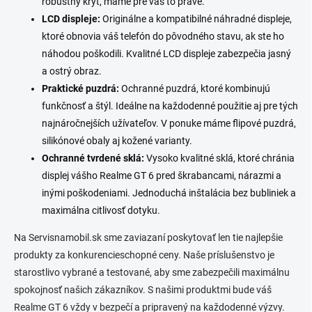
robustný kryt, máme pre vás to pravé.
s
LCD displeje:
Originálne a kompatibilné náhradné displeje,
u
ktoré obnovia váš telefón do pôvodného stavu, ak ste ho
náhodou poškodili. Kvalitné LCD displeje zabezpečia jasný
a ostrý obraz.
Praktické puzdrá:
Ochranné puzdrá, ktoré kombinujú
funkčnosť a štýl. Ideálne na každodenné použitie aj pre tých
najnáročnejších užívateľov. V ponuke máme flipové puzdrá,
silikónové obaly aj kožené varianty.
Ochranné tvrdené sklá:
Vysoko kvalitné sklá, ktoré chránia
displej vášho Realme GT 6 pred škrabancami, nárazmi a
inými poškodeniami. Jednoduchá inštalácia bez bubliniek a
maximálna citlivosť dotyku.
Na Servisnamobil.sk sme zaviazaní poskytovať len tie najlepšie
produkty za konkurencieschopné ceny. Naše príslušenstvo je
starostlivo vybrané a testované, aby sme zabezpečili maximálnu
spokojnosť našich zákazníkov. S našimi produktmi bude váš
Realme GT 6 vždy v bezpečí a pripravený na každodenné výzvy.