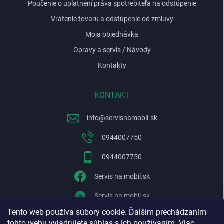
Poučenie o uplatnení práva spotrebiteľa na odstúpenie
Vrátenie tovaru a odstúpenie od zmluvy
Moja objednávka
Opravy a servis / Návody
Kontakty
KONTAKT
info
@
servisnamobil.sk
0944007750
0944007750
Servis na mobil.sk
Servis na mobil.sk
Tento web používa súbory cookie. Ďalším prechádzaním
WhatsApp
tohto webu vyjadrujete súhlas s ich používaním. Viac