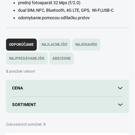
predný fotoaparát 32 Mpx (f/2.0)
dual SIM, NFC, Bluetooth, 4G LTE, GPS, Wi-Fi,USB-C
odomykanie pomocou odtlačku prstov
R
a
ODPORÚČAME
NAJLACNEJŠIE
NAJDRAHŠIE
d
e
NAJPREDÁVANEJŠIE
ABECEDNE
n
i
5
položiek celkom
e
p
CENA
r
o
d
SORTIMENT
u
k
t
Zobrazených položiek:
5
o