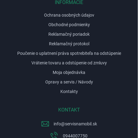
i
INFORMÁCIE
v
e
k
Ochrana osobných údajov
y
v
Obchodné podmienky
ý
p
Reklamačný poriadok
i
Reklamačný protokol
s
u
Poučenie o uplatnení práva spotrebiteľa na odstúpenie
Vrátenie tovaru a odstúpenie od zmluvy
Moja objednávka
Opravy a servis / Návody
Kontakty
KONTAKT
info
@
servisnamobil.sk
0944007750