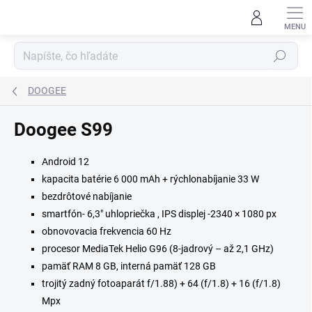
Prejsť
na
obsah
Hľadať
DOOGEE
Doogee S99
Android 12
kapacita batérie 6 000 mAh + rýchlonabíjanie 33 W
bezdrôtové nabíjanie
smartfón- 6,3" uhlopriečka , IPS displej -2340 × 1080 px
obnovovacia frekvencia 60 Hz
procesor MediaTek Helio G96 (8-jadrový – až 2,1 GHz)
pamäť RAM 8 GB, interná pamäť 128 GB
trojitý zadný fotoaparát f/1.88) + 64 (f/1.8) + 16 (f/1.8)
Mpx