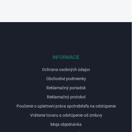
Z
á
p
ä
t
i
INFORMÁCIE
e
Ochrana osobných údajov
Obchodné podmienky
Reklamačný poriadok
Reklamačný protokol
Poučenie o uplatnení práva spotrebiteľa na odstúpenie
Vrátenie tovaru a odstúpenie od zmluvy
Moja objednávka