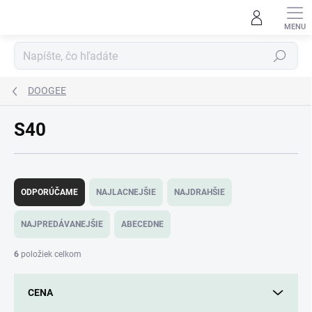
Prejsť
na
obsah
Hľadať
DOOGEE
S40
R
a
ODPORÚČAME
NAJLACNEJŠIE
NAJDRAHŠIE
d
e
NAJPREDÁVANEJŠIE
ABECEDNE
n
i
6
položiek celkom
e
p
CENA
r