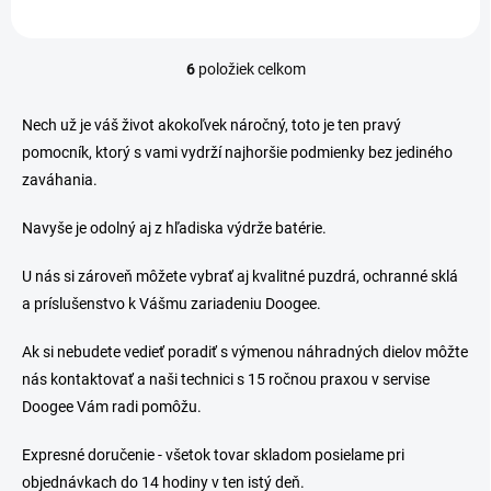
6
položiek celkom
O
v
l
Nech už je váš život akokoľvek náročný, toto je ten pravý
á
pomocník, ktorý s vami vydrží najhoršie podmienky bez jediného
d
zaváhania.
a
c
i
Navyše je odolný aj z hľadiska výdrže batérie.
e
p
U nás si zároveň môžete vybrať aj kvalitné puzdrá, ochranné sklá
r
a príslušenstvo k Vášmu zariadeniu Doogee.
v
k
y
Ak si nebudete vedieť poradiť s výmenou náhradných dielov môžte
v
nás kontaktovať a naši technici s 15 ročnou praxou v servise
ý
Doogee Vám radi pomôžu.
p
i
s
Expresné doručenie - všetok tovar skladom posielame pri
u
objednávkach do 14 hodiny v ten istý deň.