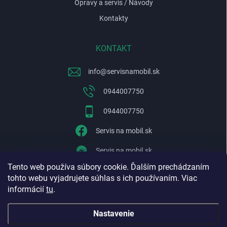
Opravy a servis / Návody
Kontakty
KONTAKT
info
@
servisnamobil.sk
0944007750
0944007750
Servis na mobil.sk
Servis na mobil.sk
Tento web používa súbory cookie. Ďalším prechádzaním
WhatsApp
tohto webu vyjadrujete súhlas s ich používaním. Viac
informácií
tu
.
Nastavenie
Copyright 2026
Servisnamobil.sk
. Všetky práva vyhradené.
Upraviť