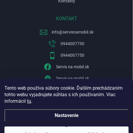
Kontakty
KONTAKT
info
@
servisnamobil.sk
0944007750
0944007750
Servis na mobil.sk
Servis na mobil.sk
Tento web používa súbory cookie. Ďalším prechádzaním
WhatsApp
tohto webu vyjadrujete súhlas s ich používaním. Viac
informácií
tu
.
Nastavenie
Copyright 2026
Servisnamobil.sk
. Všetky práva vyhradené.
Upraviť
nastavenie cookies