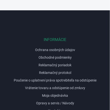
Z
á
p
ä
t
i
INFORMÁCIE
e
Ochrana osobných údajov
Obchodné podmienky
Reklamačný poriadok
Reklamačný protokol
Poučenie o uplatnení práva spotrebiteľa na odstúpenie
Vrátenie tovaru a odstúpenie od zmluvy
Moja objednávka
Opravy a servis / Návody