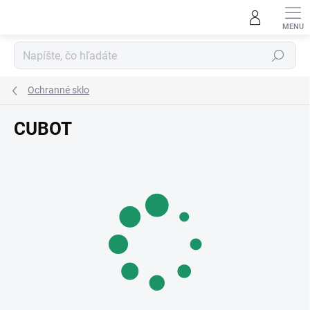
Prejsť
na
obsah
Hľadať
Ochranné sklo
CUBOT