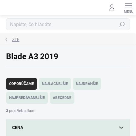
Prejsť
na
obsah
Hľadať
ZTE
Blade A3 2019
R
a
ODPORÚČAME
NAJLACNEJŠIE
NAJDRAHŠIE
d
e
NAJPREDÁVANEJŠIE
ABECEDNE
n
i
3
položiek celkom
e
p
CENA
r