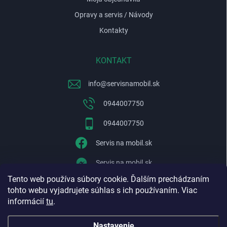
Opravy a servis / Návody
Kontakty
KONTAKT
info
@
servisnamobil.sk
0944007750
0944007750
Servis na mobil.sk
Servis na mobil.sk
Tento web používa súbory cookie. Ďalším prechádzaním
WhatsApp
tohto webu vyjadrujete súhlas s ich používaním. Viac
informácií
tu
.
Nastavenie