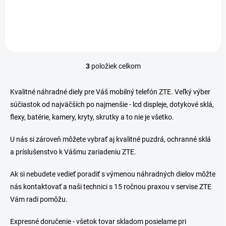
objednávke napísať...
3
položiek celkom
O
v
l
Kvalitné náhradné diely pre Váš mobilný telefón ZTE. Veľký výber
á
súčiastok od najväčších po najmenšie - lcd displeje, dotykové sklá,
d
flexy, batérie, kamery, kryty, skrutky a to nie je všetko.
a
c
i
U nás si zároveň môžete vybrať aj kvalitné puzdrá, ochranné sklá
e
a príslušenstvo k Vášmu zariadeniu ZTE.
p
r
Ak si nebudete vedieť poradiť s výmenou náhradných dielov môžte
v
k
nás kontaktovať a naši technici s 15 ročnou praxou v servise ZTE
y
Vám radi pomôžu.
v
ý
Expresné doručenie - všetok tovar skladom posielame pri
p