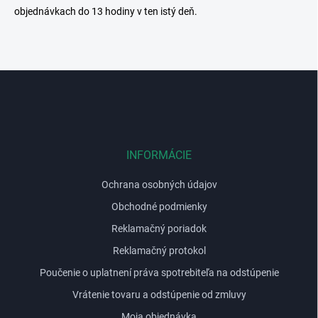
i
objednávkach do 13 hodiny v ten istý deň.
s
u
Z
á
p
ä
t
i
INFORMÁCIE
e
Ochrana osobných údajov
Obchodné podmienky
Reklamačný poriadok
Reklamačný protokol
Poučenie o uplatnení práva spotrebiteľa na odstúpenie
Vrátenie tovaru a odstúpenie od zmluvy
Moja objednávka