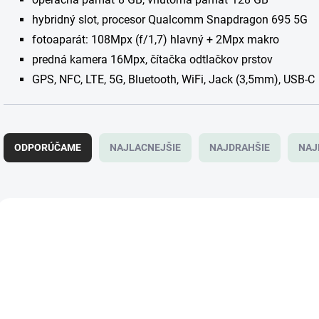
hybridný slot, procesor Qualcomm Snapdragon 695 5G
fotoaparát: 108Mpx (f/1,7) hlavný + 2Mpx makro
predná kamera 16Mpx, čítačka odtlačkov prstov
GPS, NFC, LTE, 5G, Bluetooth, WiFi, Jack (3,5mm), USB-C
R
a
ODPORÚČAME
NAJLACNEJŠIE
NAJDRAHŠIE
NAJ
d
e
n
i
V
e
ý
p
p
r
i
o
s
d
p
u
r
k
o