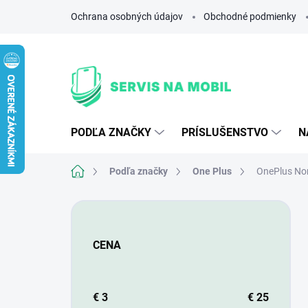
Prejsť
Ochrana osobných údajov
Obchodné podmienky
na
obsah
PODĽA ZNAČKY
PRÍSLUŠENSTVO
N
Domov
Podľa značky
One Plus
OnePlus Nor
B
o
č
CENA
n
ý
p
a
€
3
€
25