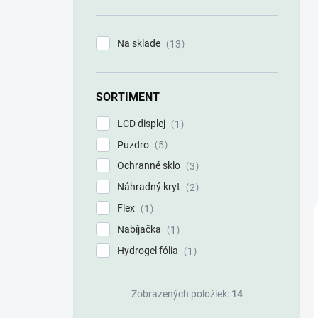
n
e
l
Na sklade
13
SORTIMENT
LCD displej
1
Puzdro
5
Ochranné sklo
3
Náhradný kryt
2
Flex
1
Nabíjačka
1
Hydrogel fólia
1
Zobrazených položiek:
14