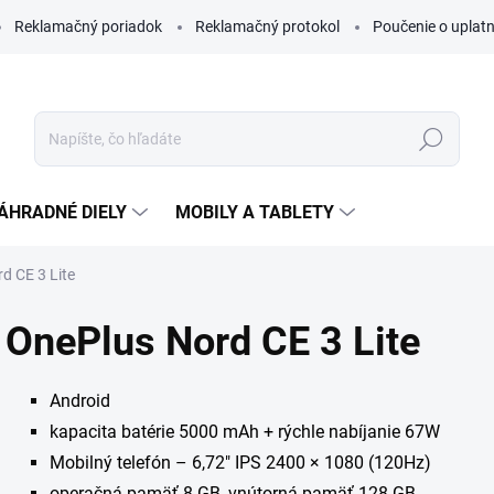
Reklamačný poriadok
Reklamačný protokol
Poučenie o uplatn
Hľadať
ÁHRADNÉ DIELY
MOBILY A TABLETY
d CE 3 Lite
OnePlus Nord CE 3 Lite
Android
kapacita batérie 5000 mAh + rýchle nabíjanie 67W
Mobilný telefón – 6,72" IPS 2400 × 1080 (120Hz)
operačná pamäť 8 GB, vnútorná pamäť 128 GB