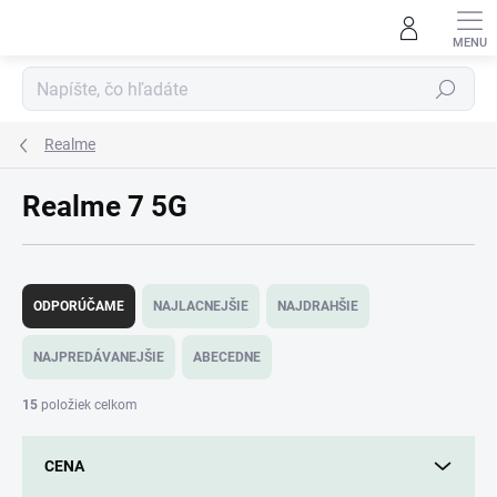
Prejsť
na
obsah
Hľadať
Realme
Realme 7 5G
R
a
ODPORÚČAME
NAJLACNEJŠIE
NAJDRAHŠIE
d
e
NAJPREDÁVANEJŠIE
ABECEDNE
n
i
15
položiek celkom
e
p
CENA
r