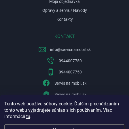
Moja objednávka
Opravy a servis / Návody
Kontakty
KONTAKT
info
@
servisnamobil.sk
0944007750
0944007750
Servis na mobil.sk
Servis na mobil.sk
Tento web používa súbory cookie. Ďalším prechádzaním
WhatsApp
tohto webu vyjadrujete súhlas s ich používaním. Viac
informácií
tu
.