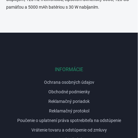
d
pamäťou a 5000 mAh batériou s 30 W nabíjaním.
a
c
i
e
p
Z
r
á
v
p
k
y
ä
v
t
ý
i
INFORMÁCIE
p
e
i
Ochrana osobných údajov
s
u
Obchodné podmienky
Reklamačný poriadok
Reklamačný protokol
Poučenie o uplatnení práva spotrebiteľa na odstúpenie
Vrátenie tovaru a odstúpenie od zmluvy