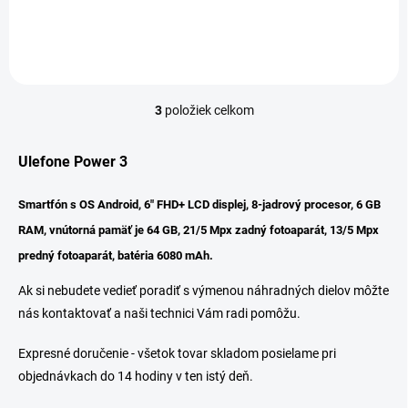
Ulefone Power 3
3
položiek celkom
O
v
l
Ulefone Power 3
á
d
a
Smartfón s OS Android, 6" FHD+ LCD displej, 8-jadrový procesor, 6 GB
c
RAM, vnútorná pamäť je 64 GB, 21/5 Mpx zadný fotoaparát, 13/5 Mpx
i
e
predný fotoaparát, batéria 6080 mAh.
p
r
Ak si nebudete vedieť poradiť s výmenou náhradných dielov môžte
v
nás kontaktovať a naši technici Vám radi pomôžu.
k
y
Expresné doručenie - všetok tovar skladom posielame pri
v
ý
objednávkach do 14 hodiny v ten istý deň.
p