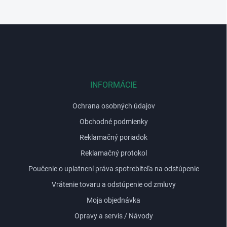
i
s
u
Z
á
p
ä
t
i
INFORMÁCIE
e
Ochrana osobných údajov
Obchodné podmienky
Reklamačný poriadok
Reklamačný protokol
Poučenie o uplatnení práva spotrebiteľa na odstúpenie
Vrátenie tovaru a odstúpenie od zmluvy
Moja objednávka
Opravy a servis / Návody