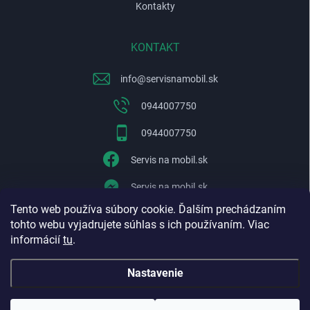
Kontakty
KONTAKT
info
@
servisnamobil.sk
0944007750
0944007750
Servis na mobil.sk
Servis na mobil.sk
Tento web používa súbory cookie. Ďalším prechádzaním
WhatsApp
tohto webu vyjadrujete súhlas s ich používaním. Viac
informácií
tu
.
Nastavenie
Copyright 2026
Servisnamobil.sk
. Všetky práva vyhradené.
Upraviť
nastavenie cookies