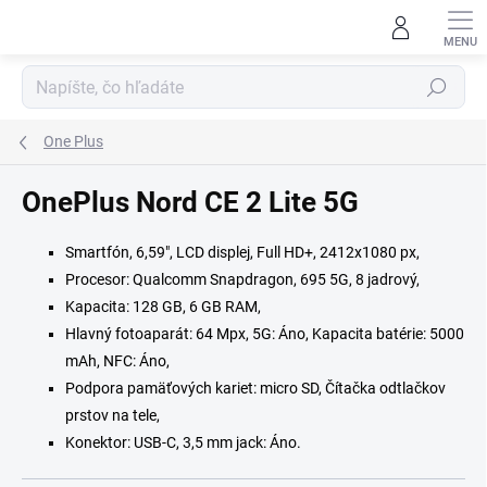
Prejsť
na
obsah
Hľadať
One Plus
OnePlus Nord CE 2 Lite 5G
Smartfón, 6,59", LCD displej, Full HD+, 2412x1080 px,
Procesor: Qualcomm Snapdragon, 695 5G, 8 jadrový,
Kapacita: 128 GB, 6 GB RAM,
Hlavný fotoaparát: 64 Mpx, 5G: Áno, Kapacita batérie: 5000
mAh, NFC: Áno,
Podpora pamäťových kariet: micro SD, Čítačka odtlačkov
prstov na tele,
Konektor: USB-C, 3,5 mm jack: Áno.