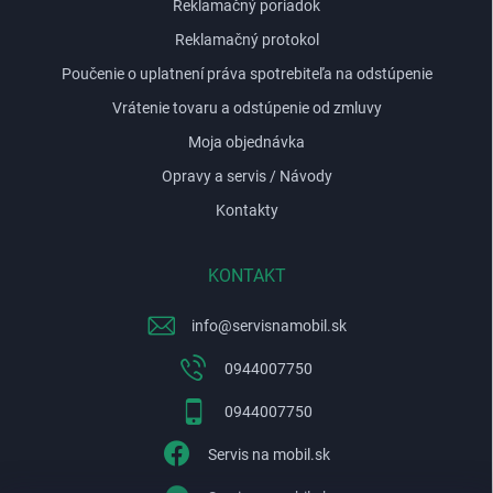
p
Reklamačný poriadok
i
Reklamačný protokol
s
u
Poučenie o uplatnení práva spotrebiteľa na odstúpenie
Vrátenie tovaru a odstúpenie od zmluvy
Moja objednávka
Opravy a servis / Návody
Kontakty
KONTAKT
info
@
servisnamobil.sk
0944007750
0944007750
Servis na mobil.sk