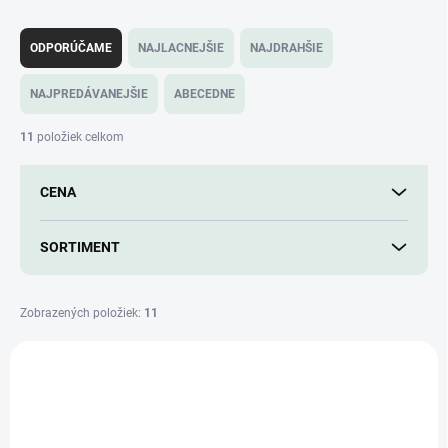
R
a
ODPORÚČAME
NAJLACNEJŠIE
NAJDRAHŠIE
d
e
NAJPREDÁVANEJŠIE
ABECEDNE
n
i
11
položiek celkom
e
p
CENA
r
o
d
SORTIMENT
u
k
t
Zobrazených položiek:
11
o
V
v
ý
p
i
s