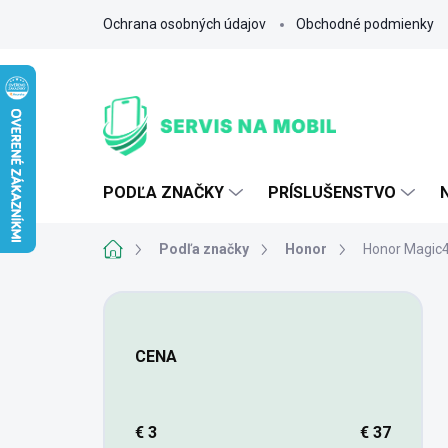
Prejsť
Ochrana osobných údajov
Obchodné podmienky
na
obsah
PODĽA ZNAČKY
PRÍSLUŠENSTVO
Domov
Podľa značky
Honor
Honor Magic4
B
o
č
CENA
n
ý
p
a
€
3
€
37