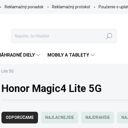
Reklamačný poriadok
Reklamačný protokol
Poučenie o upla
Hľadať
NÁHRADNÉ DIELY
MOBILY A TABLETY
 Lite 5G
Honor Magic4 Lite 5G
R
a
ODPORÚČAME
NAJLACNEJŠIE
NAJDRAHŠIE
NA
d
e