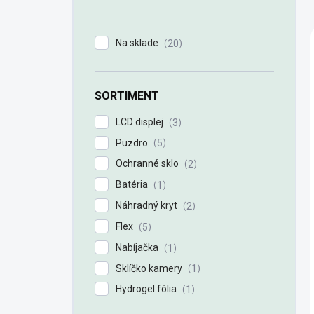
n
e
l
Na sklade
20
SORTIMENT
LCD displej
3
Puzdro
5
Ochranné sklo
2
Batéria
1
Náhradný kryt
2
Flex
5
Nabíjačka
1
Sklíčko kamery
1
Hydrogel fólia
1