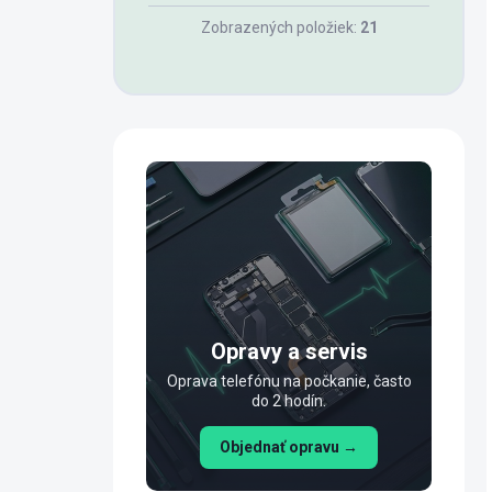
Zobrazených položiek:
21
Opravy a servis
Oprava telefónu na počkanie, často
do 2 hodín.
Objednať opravu →