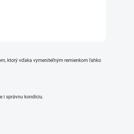
Garmin Watch 8 Pin lightning
kábel
nom, ktorý vďaka vymeniteľným remienkom ľahko
e i správnu kondíciu.