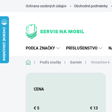
Prejsť
Ochrana osobných údajov
Obchodné podmienky
na
obsah
PODĽA ZNAČKY
PRÍSLUŠENSTVO
N
Domov
Podľa značky
Garmin
Vivoactive 4
B
o
č
CENA
n
ý
p
a
€
5
€
13