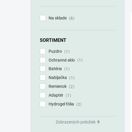
n
e
l
Na sklade
8
SORTIMENT
Puzdro
1
Ochranné sklo
1
Batéria
1
Nabíjačka
1
Remienok
2
Adaptér
1
Hydrogel fólia
2
Zobrazených položiek:
9