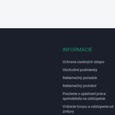
ý
p
i
s
u
INFORMÁCIE
Ochrana osobných údajov
Obchodné podmienky
Reklamačný poriadok
Reklamačný protokol
Poučenie o uplatnení práva
spotrebiteľa na odstúpenie
Vrátenie tovaru a odstúpenie od
zmluvy