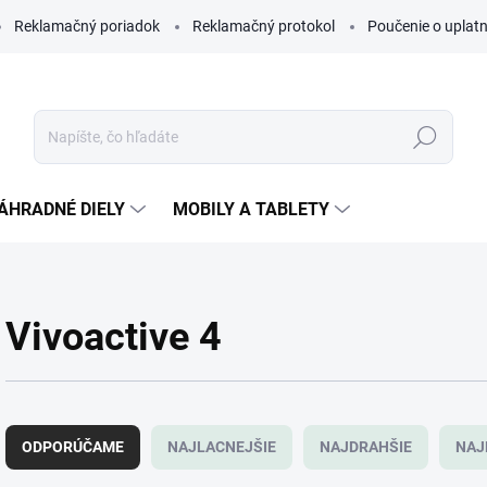
Reklamačný poriadok
Reklamačný protokol
Poučenie o uplatn
Hľadať
ÁHRADNÉ DIELY
MOBILY A TABLETY
Vivoactive 4
R
a
ODPORÚČAME
NAJLACNEJŠIE
NAJDRAHŠIE
NAJ
d
e