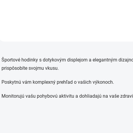
Vivoactive 4 45mm / Venu 2
transparentné
O
v
Športové hodinky s dotykovým displejom a elegantným dizaj
l
á
prispôsobíte svojmu vkusu.
d
a
Poskytnú vám komplexný prehľad o vašich výkonoch.
c
i
e
Monitorujú vašu pohybovú aktivitu a dohliadajú na vaše zdravi
p
r
v
k
y
v