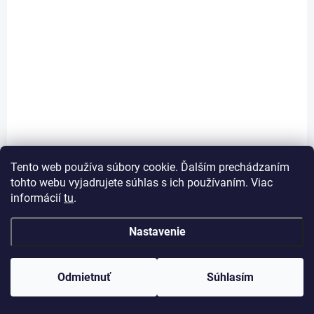
Tento web používa súbory cookie. Ďalším prechádzaním
tohto webu vyjadrujete súhlas s ich používaním. Viac
informácií
tu
.
Nastavenie
Odmietnuť
Súhlasím
SKLADOM