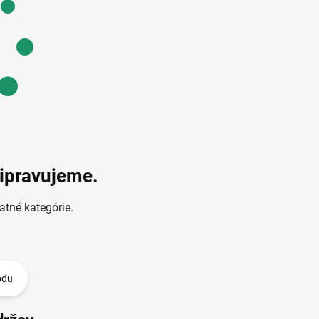
ripravujeme.
atné kategórie.
odu