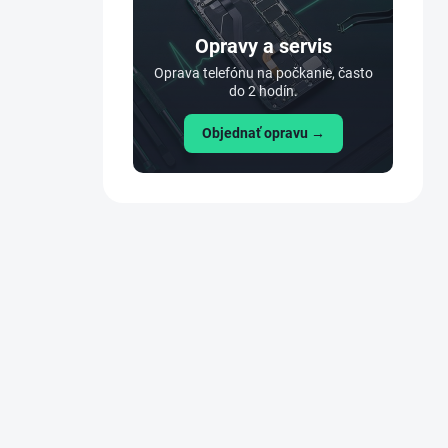
n
e
Opravy a servis
l
Oprava telefónu na počkanie, často
do 2 hodín.
Objednať opravu →