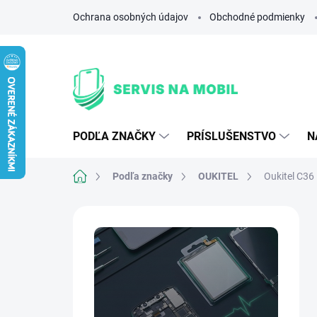
Prejsť
Ochrana osobných údajov
Obchodné podmienky
na
obsah
PODĽA ZNAČKY
PRÍSLUŠENSTVO
N
Domov
Podľa značky
OUKITEL
Oukitel C36
B
o
č
n
ý
p
a