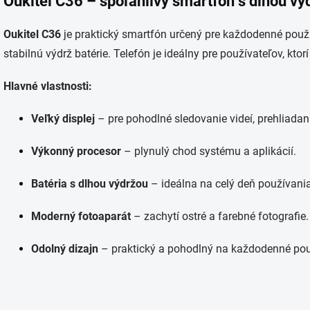
Oukitel C36 – spoľahlivý smartfón s dlhou vý
Oukitel C36
je praktický smartfón určený pre každodenné použív
stabilnú výdrž batérie. Telefón je ideálny pre používateľov, kt
Hlavné vlastnosti:
Veľký displej
– pre pohodlné sledovanie videí, prehliadani
Výkonný procesor
– plynulý chod systému a aplikácií.
Batéria s dlhou výdržou
– ideálna na celý deň používania
Moderný fotoaparát
– zachytí ostré a farebné fotografie.
Odolný dizajn
– praktický a pohodlný na každodenné pou