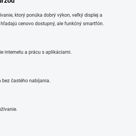
držou
anie, ktorý ponúka dobrý výkon, veľký displej a
orí hľadajú cenovo dostupný, ale funkčný smartfón.
e internetu a prácu s aplikáciami.
 bez častého nabíjania.
žívanie.