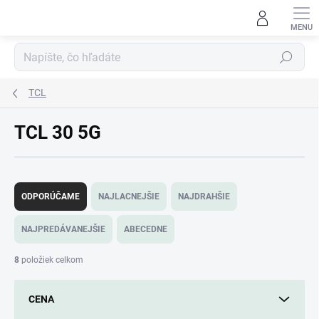
Prejsť
na
obsah
Hľadať
TCL
TCL 30 5G
R
a
ODPORÚČAME
NAJLACNEJŠIE
NAJDRAHŠIE
d
e
NAJPREDÁVANEJŠIE
ABECEDNE
n
i
8
položiek celkom
e
p
CENA
r