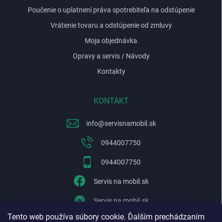
Poučenie o uplatnení práva spotrebiteľa na odstúpenie
Vrátenie tovaru a odstúpenie od zmluvy
Moja objednávka
Opravy a servis / Návody
Kontakty
KONTAKT
info
@
servisnamobil.sk
0944007750
0944007750
Servis na mobil.sk
Servis na mobil.sk
Tento web používa súbory cookie. Ďalším prechádzaním
WhatsApp