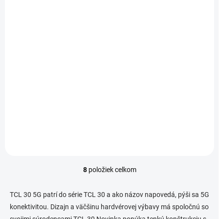
SKLADOM
(2 KS)
LCD Displej + Dotykové sklo + Rám TCL 30 / 30 Plus
čierna farba
€50,43
Do košíka
Jednotková
€50,43 / 1 ks
cena:
TCL 30 / 30 Plus T676K, T676J T676H
8
položiek celkom
O
v
l
TCL 30 5G patrí do série TCL 30 a ako názov napovedá, pýši sa 5G
á
konektivitou. Dizajn a väčšinu hardvérovej výbavy má spoločnú so
d
svojimi súrodencami TCL 30 Novinka ponúka tenkú konštrukciu s