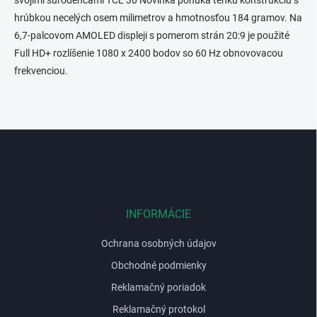
a
c
hrúbkou necelých osem milimetrov a hmotnosťou 184 gramov. Na
i
6,7-palcovom AMOLED displeji s pomerom strán 20:9 je použité
e
Full HD+ rozlíšenie 1080 x 2400 bodov so 60 Hz obnovovacou
p
r
frekvenciou.
v
k
y
v
Z
ý
p
á
i
p
s
ä
u
t
i
INFORMÁCIE
e
Ochrana osobných údajov
Obchodné podmienky
Reklamačný poriadok
Reklamačný protokol