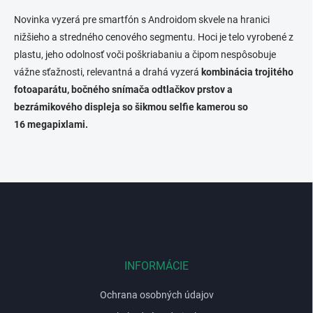
v
l
Novinka vyzerá pre smartfón s Androidom skvele na hranici
á
nižšieho a stredného cenového segmentu. Hoci je telo vyrobené z
d
plastu, jeho odolnosť voči poškriabaniu a čipom nespôsobuje
a
c
vážne sťažnosti, relevantná a drahá vyzerá
kombinácia trojitého
i
fotoaparátu, bočného snímača odtlačkov prstov a
e
bezrámikového displeja so šikmou selfie kamerou so
p
r
16
megapixlami.
v
k
y
v
Z
ý
p
á
i
p
s
ä
u
t
i
INFORMÁCIE
e
Ochrana osobných údajov