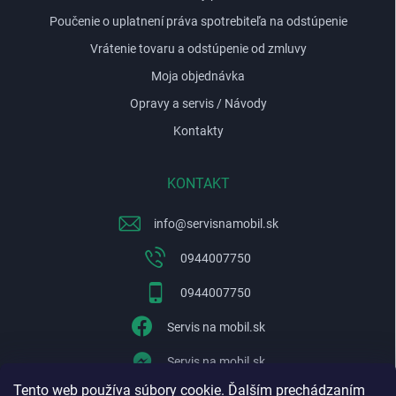
Poučenie o uplatnení práva spotrebiteľa na odstúpenie
Vrátenie tovaru a odstúpenie od zmluvy
Moja objednávka
Opravy a servis / Návody
Kontakty
KONTAKT
info
@
servisnamobil.sk
0944007750
0944007750
Servis na mobil.sk
Servis na mobil.sk
Tento web používa súbory cookie. Ďalším prechádzaním
WhatsApp