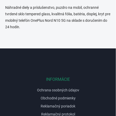
v
l
Náhradné diely a príslušenstvo, puzdro na mobil, ochranné
á
tvrdené sklo tempered glass, kvalitná fólia, batéria, displej, kryt pre
d
mobilný telefón OnePlus Nord N10 5G na sklade s doručením do
a
c
24 hodín.
i
e
p
r
Z
v
k
á
y
p
v
ä
ý
t
p
i
INFORMÁCIE
i
e
s
u
Ochrana osobných údajov
Obchodné podmienky
Reklamačný poriadok
Reklamačný protokol