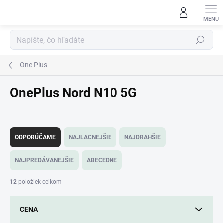
Prejsť
na
obsah
Hľadať
One Plus
OnePlus Nord N10 5G
R
a
ODPORÚČAME
NAJLACNEJŠIE
NAJDRAHŠIE
d
e
NAJPREDÁVANEJŠIE
ABECEDNE
n
i
12
položiek celkom
e
p
CENA
r