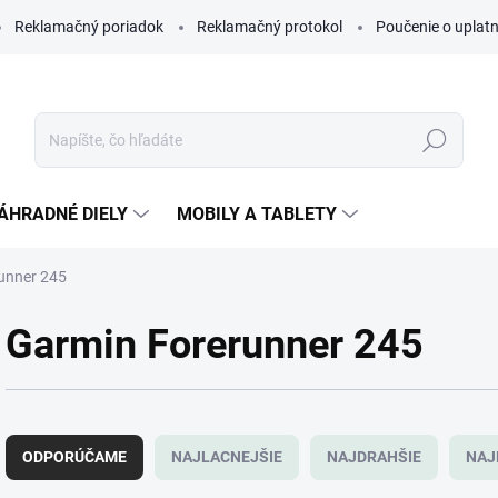
Reklamačný poriadok
Reklamačný protokol
Poučenie o uplatn
Hľadať
ÁHRADNÉ DIELY
MOBILY A TABLETY
unner 245
Garmin Forerunner 245
R
a
ODPORÚČAME
NAJLACNEJŠIE
NAJDRAHŠIE
NAJ
d
e