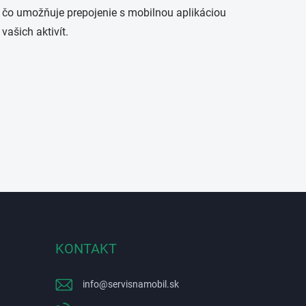
 čo umožňuje prepojenie s mobilnou aplikáciou
ašich aktivít.
KONTAKT
info
@
servisnamobil.sk