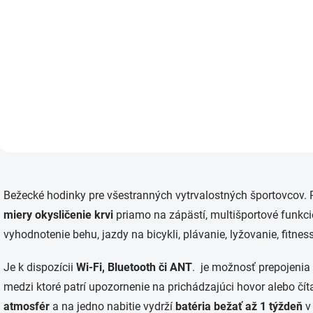
Do košíka
Garmin Forerunner 245 /
Forerunner 645 / Garmin
Fenix 6s
O
v
Bežecké hodinky pre všestranných vytrvalostných športovcov.
l
á
miery okysličenie krvi
priamo na zápästí, multišportové funkci
d
vyhodnotenie behu, jazdy na bicykli, plávanie, lyžovanie, fitnes
a
c
i
Je k dispozícii
Wi-Fi, Bluetooth či ANT
. je možnosť prepojenia
e
medzi ktoré patrí upozornenie na prichádzajúci hovor alebo čí
p
r
atmosfér
a na jedno nabitie vydrží
batéria bežať až 1 týždeň
v 