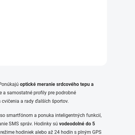
 Ponúkajú
optické meranie srdcového tepu a
e a samostatné profily pre podrobné
s cvičenia a rady ďalších športov.
 so smartfónom a ponuka inteligentných funkcií,
tanie SMS správ. Hodinky sú
vodeodolné do 5
režime hodiniek alebo až 24 hodín s plným GPS