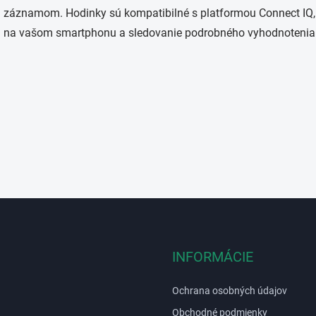
v
záznamom. Hodinky sú kompatibilné s platformou Connect IQ,
k
y
na vašom smartphonu a sledovanie podrobného vyhodnotenia v
v
ý
p
i
s
u
INFORMÁCIE
Ochrana osobných údajov
Obchodné podmienky