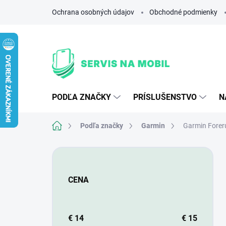
Prejsť
Ochrana osobných údajov
Obchodné podmienky
na
obsah
PODĽA ZNAČKY
PRÍSLUŠENSTVO
N
Domov
Podľa značky
Garmin
Garmin Forer
B
o
č
CENA
n
ý
p
a
€
14
€
15