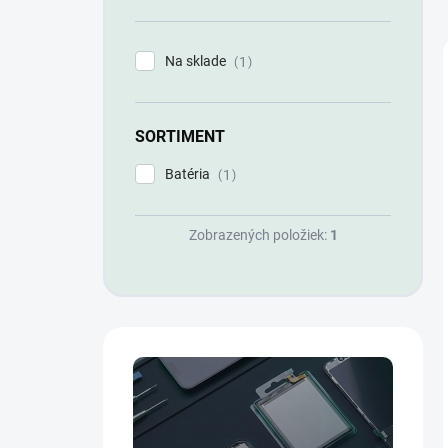
n
e
l
Na sklade
1
SORTIMENT
Batéria
1
Zobrazených položiek:
1