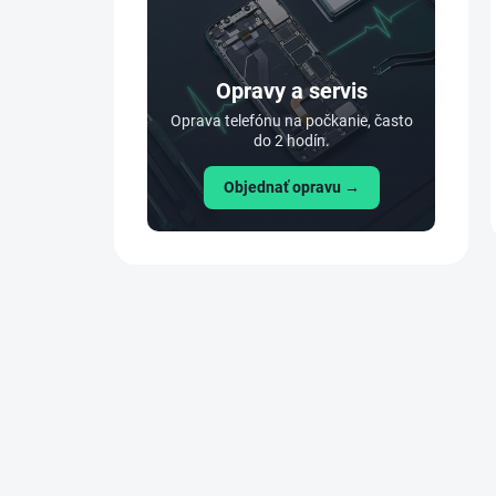
Opravy a servis
Oprava telefónu na počkanie, často
do 2 hodín.
Objednať opravu →