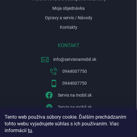
Moja objednávka
Opravy a servis / Návody
Kontakty
KONTAKT
info
@
servisnamobil.sk
0944007750
0944007750
Servis na mobil.sk
Servis na mobil.sk
Tento web používa súbory cookie. Ďalším prechádzaním
WhatsApp
tohto webu vyjadrujete súhlas s ich používaním. Viac
informácií
tu
.