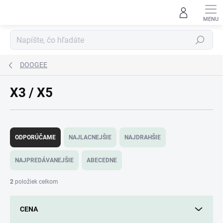
Prejsť
na
obsah
Hľadať
DOOGEE
X3 / X5
R
a
ODPORÚČAME
NAJLACNEJŠIE
NAJDRAHŠIE
d
e
NAJPREDÁVANEJŠIE
ABECEDNE
n
i
2
položiek celkom
e
p
CENA
r