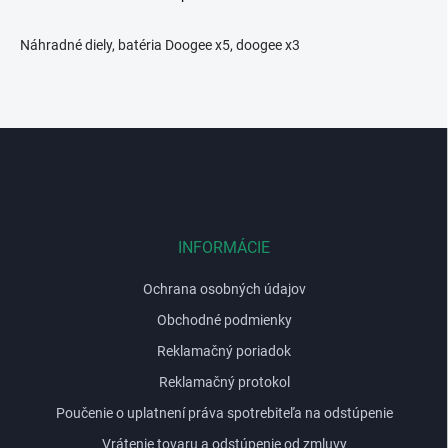
O
v
l
Náhradné diely, batéria Doogee x5, doogee x3
á
d
a
c
i
Z
e
á
p
p
r
ä
v
t
k
i
INFORMÁCIE
y
e
v
ý
Ochrana osobných údajov
p
Obchodné podmienky
i
s
Reklamačný poriadok
u
Reklamačný protokol
Poučenie o uplatnení práva spotrebiteľa na odstúpenie
Vrátenie tovaru a odstúpenie od zmluvy