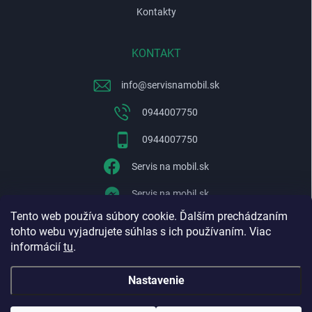
Kontakty
KONTAKT
info
@
servisnamobil.sk
0944007750
0944007750
Servis na mobil.sk
Servis na mobil.sk
Tento web používa súbory cookie. Ďalším prechádzaním
WhatsApp
tohto webu vyjadrujete súhlas s ich používaním. Viac
informácií
tu
.
Nastavenie
Copyright 2026
Servisnamobil.sk
. Všetky práva vyhradené.
Upraviť
nastavenie cookies