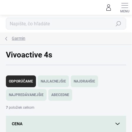
Prejsť
na
obsah
Hľadať
Garmin
Vivoactive 4s
R
a
ODPORÚČAME
NAJLACNEJŠIE
NAJDRAHŠIE
d
e
NAJPREDÁVANEJŠIE
ABECEDNE
n
i
7
položiek celkom
e
p
CENA
r