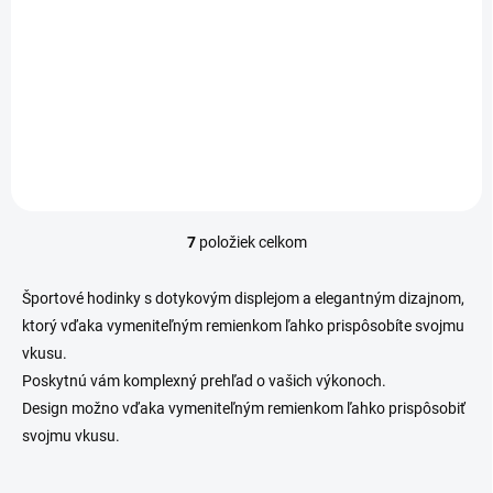
lightning kábel
€6,77
Do košíka
Jednotková
€6,77 / 1 ks
cena:
Adaptér na nabíjanie hodiniek Garmin Watch 8 Pin lightning kábel
7
položiek celkom
O
v
l
Športové hodinky s dotykovým displejom a elegantným dizajnom,
á
ktorý vďaka vymeniteľným remienkom ľahko prispôsobíte svojmu
d
vkusu.
a
c
Poskytnú vám komplexný prehľad o vašich výkonoch.
i
Design možno vďaka vymeniteľným remienkom ľahko prispôsobiť
e
svojmu vkusu.
p
r
v