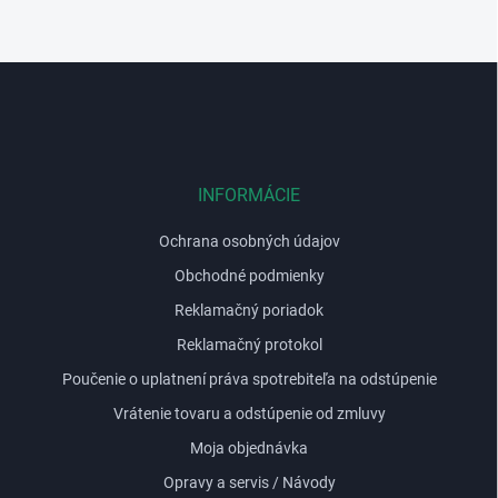
k
y
v
Z
ý
p
á
i
p
s
ä
u
t
i
INFORMÁCIE
e
Ochrana osobných údajov
Obchodné podmienky
Reklamačný poriadok
Reklamačný protokol
Poučenie o uplatnení práva spotrebiteľa na odstúpenie
Vrátenie tovaru a odstúpenie od zmluvy
Moja objednávka
Opravy a servis / Návody