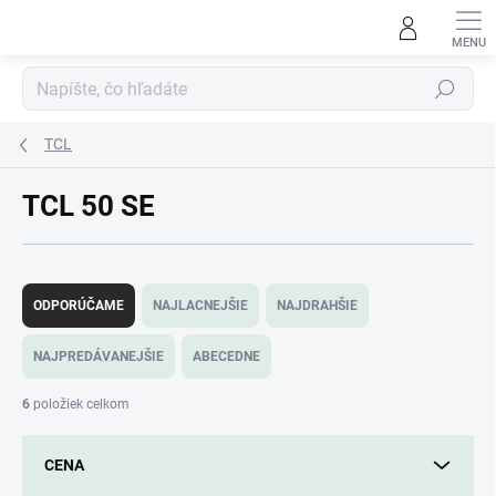
Prejsť
na
obsah
Hľadať
TCL
TCL 50 SE
R
a
ODPORÚČAME
NAJLACNEJŠIE
NAJDRAHŠIE
d
e
NAJPREDÁVANEJŠIE
ABECEDNE
n
i
6
položiek celkom
e
p
CENA
r