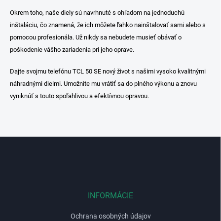
s
Okrem toho, naše diely sú navrhnuté s ohľadom na jednoduchú
u
inštaláciu, čo znamená, že ich môžete ľahko nainštalovať sami alebo s
pomocou profesionála. Už nikdy sa nebudete musieť obávať o
poškodenie vášho zariadenia pri jeho oprave.
Dajte svojmu telefónu TCL 50 SE nový život s našimi vysoko kvalitnými
náhradnými dielmi. Umožnite mu vrátiť sa do plného výkonu a znovu
vyniknúť s touto spoľahlivou a efektívnou opravou.
Z
á
p
ä
t
i
INFORMÁCIE
e
Ochrana osobných údajov