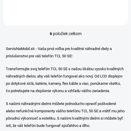
6
položiek celkom
O
v
l
ServisNaMobil.sk - Vaša prvá voľba pre kvalitné náhradné diely a
á
príslušenstvo pre váš telefón TCL 50 SE!
d
a
c
Transformujte svoj telefón TCL 50 SE s našou škálou vysoko kvalitných
i
náhradných dielov, aby váš telefón fungoval ako nový. Od LCD displejov
e
po dotykové sklá, batérie, kamery, flex káble a viac, ponúkame všetko,
p
čo potrebujete na zlepšenie výkonu a vzhľadu vášho zariadenia.
r
v
k
S našimi náhradnými dielmi môžete jednoducho opraviť poškodené
y
alebo nefunkčné komponenty vášho telefónu TCL 50 SE a vrátiť mu jeho
v
pôvodnú výkonnosť a estetiku. S našimi kvalitnými dielmi si môžete byť
ý
p
istí, že váš telefón bude fungovať spoľahlivo a dlho.
i