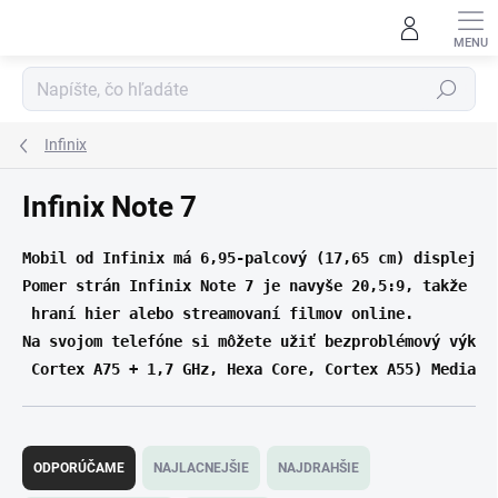
Prejsť
na
obsah
Hľadať
Infinix
Infinix Note 7
Mobil od Infinix má 6,95-palcový (17,65 cm) displej s 
Pomer strán Infinix Note 7 je navyše 20,5:9, takže si
 hraní hier alebo streamovaní filmov online.

Na svojom telefóne si môžete užiť bezproblémový výkon
 Cortex A75 + 1,7 GHz, Hexa Core, Cortex A55) MediaTe
R
a
ODPORÚČAME
NAJLACNEJŠIE
NAJDRAHŠIE
d