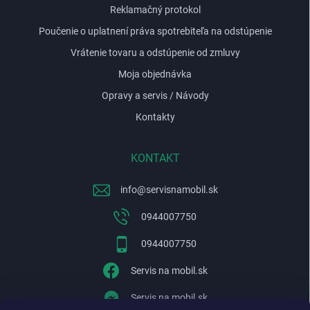
i
Reklamačný protokol
s
u
Poučenie o uplatnení práva spotrebiteľa na odstúpenie
Vrátenie tovaru a odstúpenie od zmluvy
Moja objednávka
Opravy a servis / Návody
Kontakty
KONTAKT
info
@
servisnamobil.sk
0944007750
0944007750
Servis na mobil.sk
Servis na mobil.sk