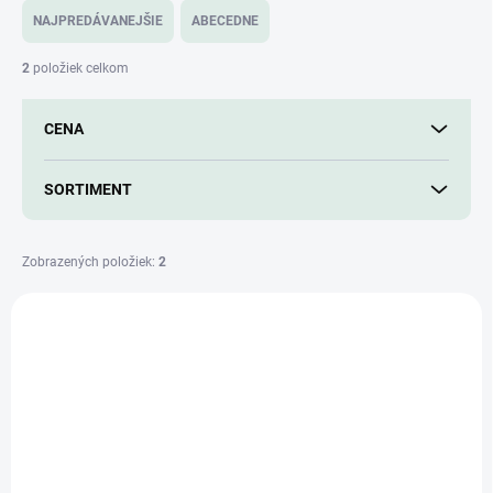
e
NAJPREDÁVANEJŠIE
ABECEDNE
n
i
2
položiek celkom
e
p
CENA
r
o
d
SORTIMENT
u
k
t
Zobrazených položiek:
2
o
V
v
ý
p
i
s
p
r
o