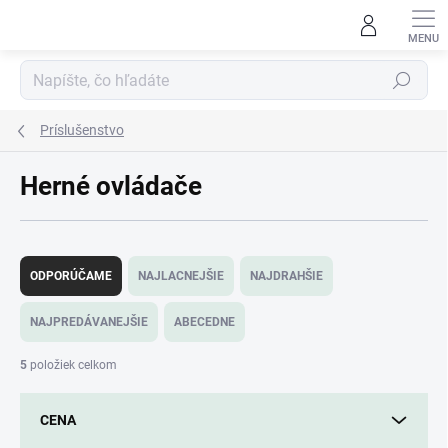
Prejsť
na
obsah
Hľadať
Príslušenstvo
Herné ovládače
R
a
ODPORÚČAME
NAJLACNEJŠIE
NAJDRAHŠIE
d
e
NAJPREDÁVANEJŠIE
ABECEDNE
n
i
5
položiek celkom
e
p
CENA
r