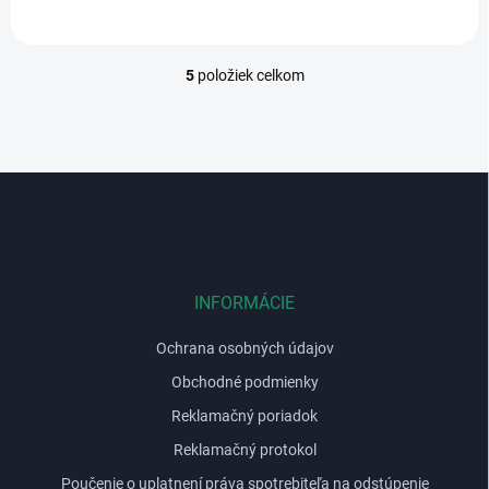
5
položiek celkom
O
v
l
á
d
Z
a
á
c
p
i
e
ä
p
t
r
i
INFORMÁCIE
v
e
k
Ochrana osobných údajov
y
v
Obchodné podmienky
ý
p
Reklamačný poriadok
i
Reklamačný protokol
s
u
Poučenie o uplatnení práva spotrebiteľa na odstúpenie