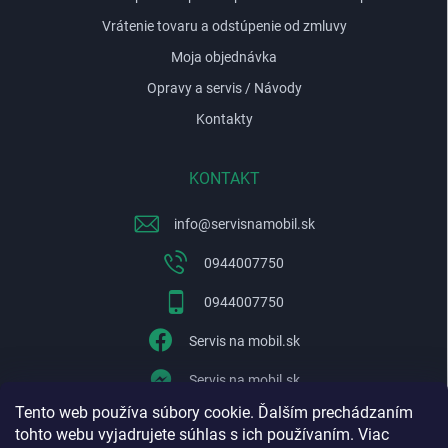
Vrátenie tovaru a odstúpenie od zmluvy
Moja objednávka
Opravy a servis / Návody
Kontakty
KONTAKT
info
@
servisnamobil.sk
0944007750
0944007750
Servis na mobil.sk
Servis na mobil.sk
Tento web používa súbory cookie. Ďalším prechádzaním
WhatsApp
tohto webu vyjadrujete súhlas s ich používaním. Viac