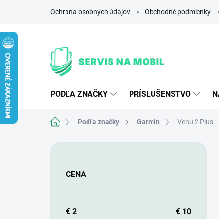
Prejsť
Ochrana osobných údajov
Obchodné podmienky
na
obsah
PODĽA ZNAČKY
PRÍSLUŠENSTVO
N
Domov
Podľa značky
Garmin
Venu 2 Plus
B
o
č
CENA
n
ý
p
a
€
2
€
10