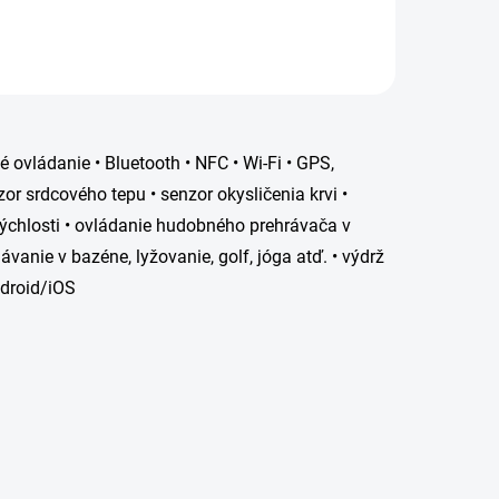
é ovládanie • Bluetooth • NFC • Wi-Fi • GPS,
or srdcového tepu • senzor okysličenia krvi •
 rýchlosti • ovládanie hudobného prehrávača v
lávanie v bazéne, lyžovanie, golf, jóga atď. • výdrž
ndroid/iOS