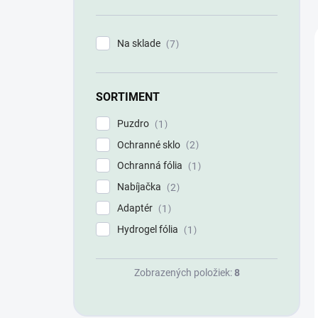
n
e
l
Na sklade
7
SORTIMENT
Puzdro
1
Ochranné sklo
2
Ochranná fólia
1
Nabíjačka
2
Adaptér
1
Hydrogel fólia
1
Zobrazených položiek:
8