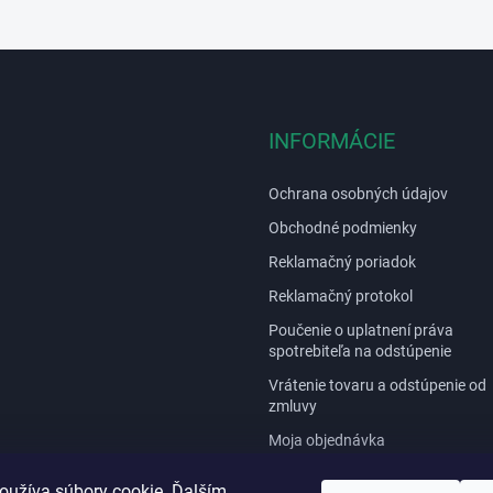
s
u
INFORMÁCIE
Ochrana osobných údajov
Obchodné podmienky
Reklamačný poriadok
Reklamačný protokol
Poučenie o uplatnení práva
spotrebiteľa na odstúpenie
Vrátenie tovaru a odstúpenie od
zmluvy
Moja objednávka
Opravy a servis / Návody
oužíva súbory cookie. Ďalším