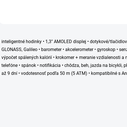
O
v
inteligentné hodinky • 1,3" AMOLED displej • dotykové/tlačidlov
l
á
GLONASS, Galileo • barometer • akcelerometer • gyroskop • senz
d
výpočet spálených kalórií • krokomer + meranie vzdialenosti a
a
c
telefóne • spánok • notifikácia • chôdza, beh, jazda na bicykli, p
i
až 9 dní • vodotesnosť podľa 50 m (5 ATM) • kompatibilné s A
e
p
r
v
k
y
v
ý
p
i