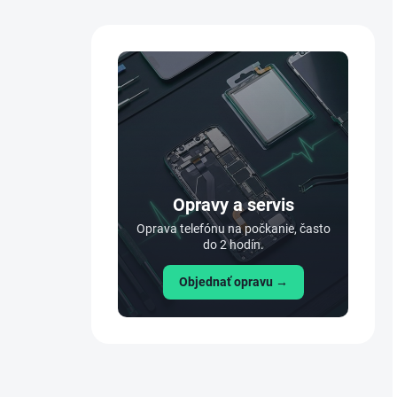
Opravy a servis
Oprava telefónu na počkanie, často
do 2 hodín.
Objednať opravu →