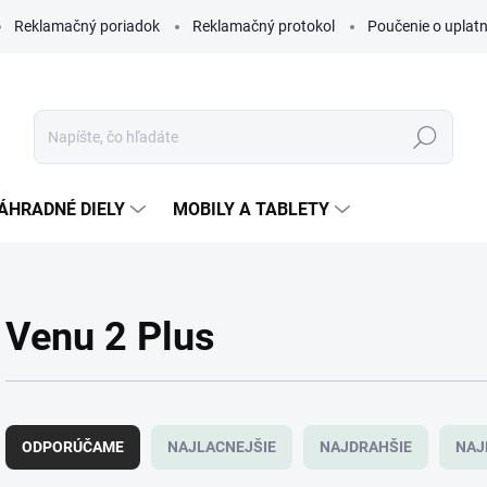
Reklamačný poriadok
Reklamačný protokol
Poučenie o uplatn
Hľadať
ÁHRADNÉ DIELY
MOBILY A TABLETY
Venu 2 Plus
R
a
ODPORÚČAME
NAJLACNEJŠIE
NAJDRAHŠIE
NAJ
d
e