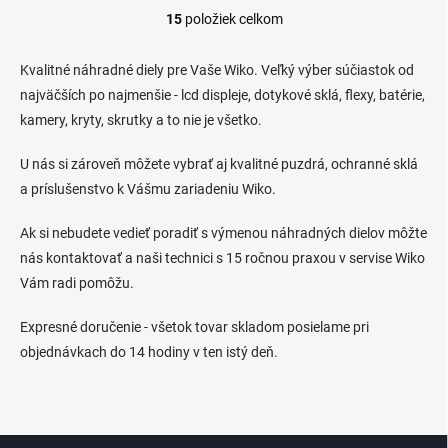
15
položiek celkom
O
v
l
Kvalitné náhradné diely pre Vaše Wiko. Veľký výber súčiastok od
á
najväčších po najmenšie - lcd displeje, dotykové sklá, flexy, batérie,
d
kamery, kryty, skrutky a to nie je všetko.
a
c
i
U nás si zároveň môžete vybrať aj kvalitné puzdrá, ochranné sklá
e
a príslušenstvo k Vášmu zariadeniu Wiko.
p
r
Ak si nebudete vedieť poradiť s výmenou náhradných dielov môžte
v
k
nás kontaktovať a naši technici s 15 ročnou praxou v servise Wiko
y
Vám radi pomôžu.
v
ý
Expresné doručenie - všetok tovar skladom posielame pri
p
i
objednávkach do 14 hodiny v ten istý deň.
s
u
Z