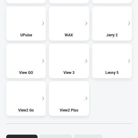
UPulse
WAX
Jerry 2
View GO
View 3
Lenny 5
View2 Go
View2 Plus
R