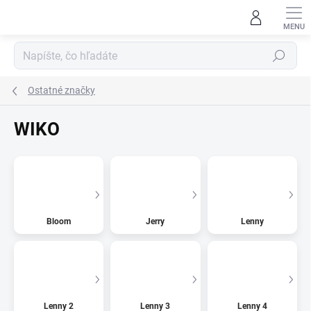
Prejsť
na
obsah
Hľadať
Ostatné značky
WIKO
Bloom
Jerry
Lenny
Lenny 2
Lenny 3
Lenny 4