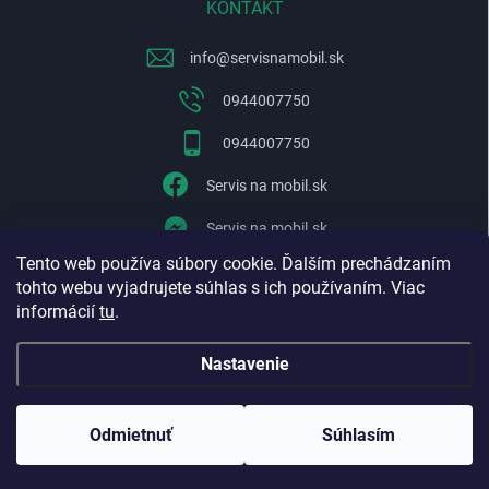
KONTAKT
info
@
servisnamobil.sk
0944007750
0944007750
Servis na mobil.sk
Servis na mobil.sk
Tento web používa súbory cookie. Ďalším prechádzaním
WhatsApp
tohto webu vyjadrujete súhlas s ich používaním. Viac
informácií
tu
.
Nastavenie
Copyright 2026
Servisnamobil.sk
. Všetky práva vyhradené.
Upraviť
nastavenie cookies
Odmietnuť
Súhlasím
Vytvoril Shoptet