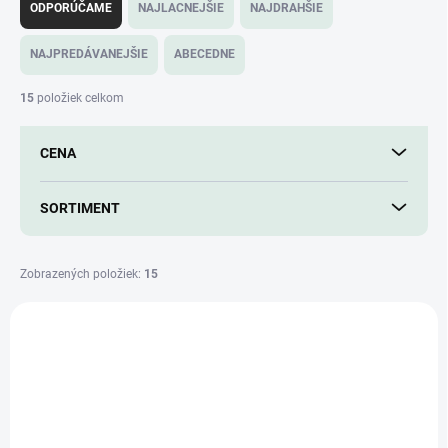
a
ODPORÚČAME
NAJLACNEJŠIE
NAJDRAHŠIE
d
e
NAJPREDÁVANEJŠIE
ABECEDNE
n
i
15
položiek celkom
e
p
CENA
r
o
d
SORTIMENT
u
k
t
Zobrazených položiek:
15
o
V
v
ý
p
i
s
p
r