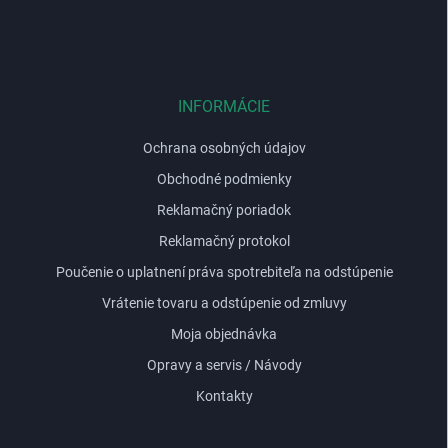
á
p
ä
t
i
INFORMÁCIE
e
Ochrana osobných údajov
Obchodné podmienky
Reklamačný poriadok
Reklamačný protokol
Poučenie o uplatnení práva spotrebiteľa na odstúpenie
Vrátenie tovaru a odstúpenie od zmluvy
Moja objednávka
Opravy a servis / Návody
Kontakty